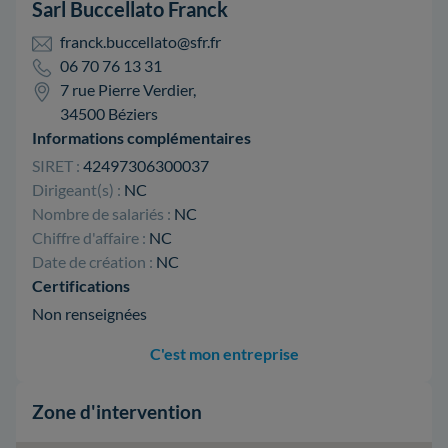
Sarl Buccellato Franck
franck.buccellato@sfr.fr
06 70 76 13 31
7 rue Pierre Verdier,
34500 Béziers
Informations complémentaires
SIRET :
42497306300037
Dirigeant(s) :
NC
Nombre de salariés :
NC
Chiffre d'affaire :
NC
Date de création :
NC
Certifications
Non renseignées
C'est mon entreprise
Zone d'intervention