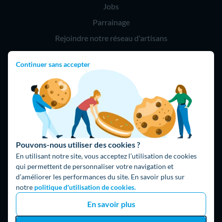
Jobs
Parrainage
Rejoindre notre réseau d'artisans
Continuer sans accepter
Hello !
09 75 18 60 60
(8h-21h)
75018 Paris
Pouvons-nous utiliser des cookies ?
En utilisant notre site, vous acceptez l’utilisation de cookies
qui permettent de personnaliser votre navigation et
d’améliorer les performances du site. En savoir plus sur
Fait avec ⚡ par Hello Watt
notre
politique d'utilisation de cookies.
© 2026 Hello Watt |
CGU
|
Mentions légales
|
Données
En savoir plus
personnelles
|
Cookies
|
Méthodologie et fonctionnement du