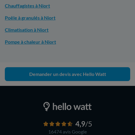
Chauffagistes à Niort
Poêle à granulés à Niort
Climatisation à Niort
Pompe à chaleur à Niort
Demander un devis avec Hello Watt
4,9
/5
16474 avis
Google