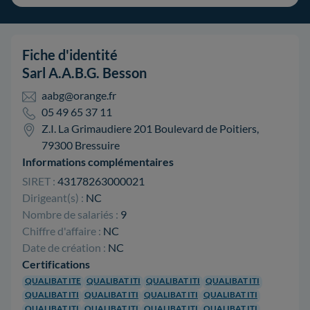
Fiche d'identité
Sarl A.A.B.G. Besson
aabg@orange.fr
05 49 65 37 11
Z.I. La Grimaudiere 201 Boulevard de Poitiers,
79300 Bressuire
Informations complémentaires
SIRET :
43178263000021
Dirigeant(s) :
NC
Nombre de salariés :
9
Chiffre d'affaire :
NC
Date de création :
NC
Certifications
QUALIBAT ITE
QUALIBAT ITI
QUALIBAT ITI
QUALIBAT ITI
QUALIBAT ITI
QUALIBAT ITI
QUALIBAT ITI
QUALIBAT ITI
QUALIBAT ITI
QUALIBAT ITI
QUALIBAT ITI
QUALIBAT ITI