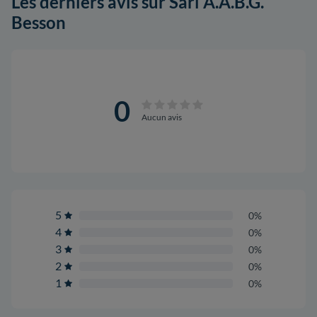
Les derniers avis sur Sarl A.A.B.G.
Besson
0
Aucun avis
5
0%
4
0%
3
0%
2
0%
1
0%