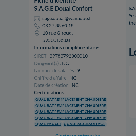
Fiche d'identité
S.A.G.E Douai Confort
S.A
Ses
sage.douai@wanadoo.fr
the
03 27 88 60 18
10 rue Giroud,
59500 Douai
Informations complémentaires
L
SIRET :
39783792300010
Dirigeant(s) :
NC
Nombre de salariés :
9
Chiffre d'affaire :
NC
Date de création :
NC
Certifications
QUALIBAT REMPLACEMENT CHAUDIÈRE
QUALIBAT REMPLACEMENT CHAUDIÈRE
QUALIBAT REMPLACEMENT CHAUDIÈRE
QUALIBAT REMPLACEMENT CHAUDIÈRE
QUALIPAC CET
QUALIPAC CHAUFFAGE
C'est mon entreprise