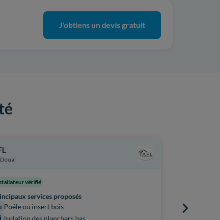
J'obtiens un devis gratuit
té
FL
Engie Home
Douai
Sin-le-Nobl
stallateur vérifié
Principaux s
incipaux services proposés
Chauffe
Poêle ou insert bois
Pompe à 
Isolation des planchers bas