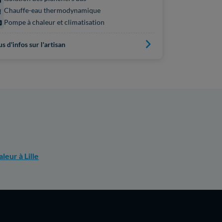
Chaudière
Chauffe-eau thermodynamique
Pompe à chaleur et climatisation
Plus d'infos s
us d'infos sur l'artisan
leur à Lille