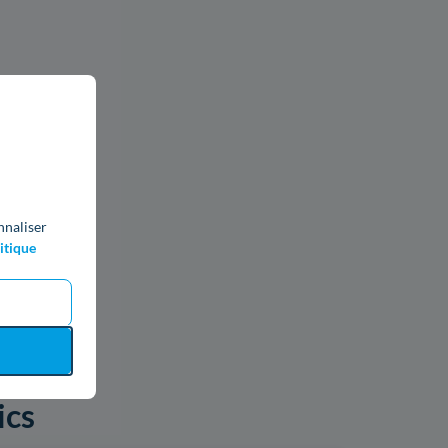
nnaliser
itique
ics