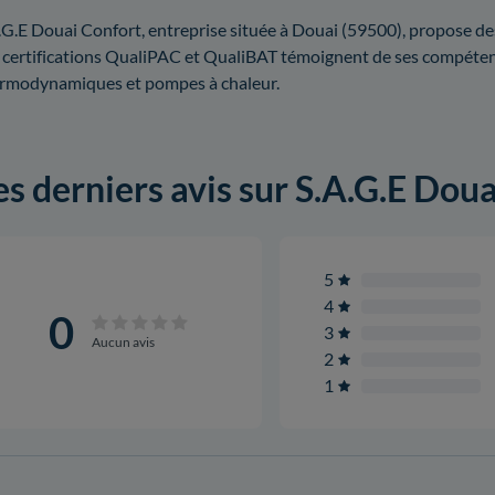
.G.E Douai Confort, entreprise située à Douai (59500), propose des
 certifications QualiPAC et QualiBAT témoignent de ses compétenc
rmodynamiques et pompes à chaleur.
es derniers avis sur S.A.G.E Dou
5
4
0
3
Aucun avis
2
1