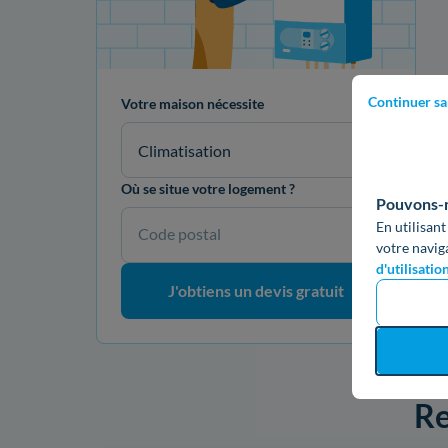
Continuer sa
Votre maison nécessite
Climatisation
Où se situe votre logement ?
Pouvons-no
En utilisant
Code postal
votre navig
d'utilisatio
J'obtiens un devis gratuit
Re