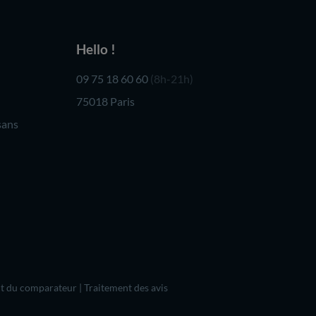
Hello !
09 75 18 60 60
(8h-21h)
75018 Paris
sans
t du comparateur
|
Traitement des avis