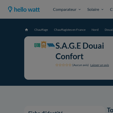
Comparateur
Solaire
C
Chauffage
Chauffagistes en France
Nord
Douai
Accueil
S.A.G.E Douai
Confort
(Aucun avis)
Laisser un avis
To