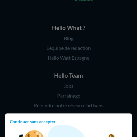
Hello What ?
Blog
L'équipe de rédaction
Hello Watt Espagne
Hello Team
Jobs
Parrainage
Rejoindre notre réseau d'artisans
Continuer sans accepter
Hello !
09 75 18 60 60
(8h-21h)