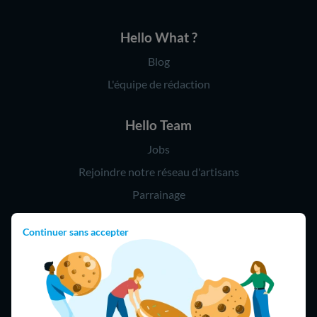
Hello What ?
Blog
L'équipe de rédaction
Hello Team
Jobs
Rejoindre notre réseau d'artisans
Parrainage
Continuer sans accepter
Hello !
09 75 18 60 60
(8h-21h)
75018 Paris