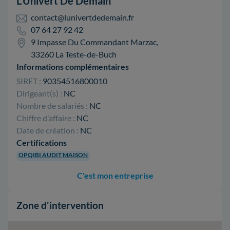
L'Univert De Demain
contact@lunivertdedemain.fr
07 64 27 92 42
9 Impasse Du Commandant Marzac,
33260 La Teste-de-Buch
Informations complémentaires
SIRET :
90354516800010
Dirigeant(s) :
NC
Nombre de salariés :
NC
Chiffre d'affaire :
NC
Date de création :
NC
Certifications
OPQIBI AUDIT MAISON
C'est mon entreprise
Zone d'intervention