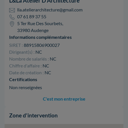
L&La Atelier D'Architecture
lla.atelierarchitecture@gmail.com
07 61 89 37 55
5 Ter Rue Des Sourbets,
33980 Audenge
Informations complémentaires
SIRET :
88915806900027
Dirigeant(s) :
NC
Nombre de salariés :
NC
Chiffre d'affaire :
NC
Date de création :
NC
Certifications
Non renseignées
C'est mon entreprise
Zone d'intervention