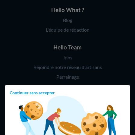
Hello What ?
Blog
L'équipe de rédaction
Hello Team
Jobs
Rejoindre notre réseau d'artisans
Parrainage
Continuer sans accepter
Hello !
09 75 18 60 60
(8h-21h)
75018 Paris