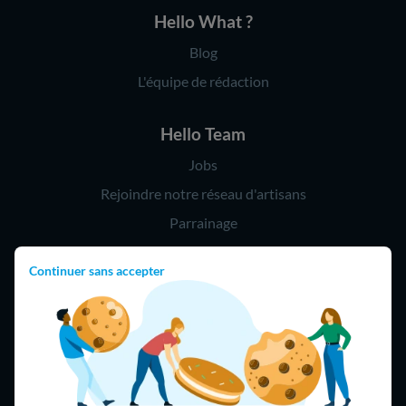
Hello What ?
Blog
L'équipe de rédaction
Hello Team
Jobs
Rejoindre notre réseau d'artisans
Parrainage
Continuer sans accepter
Hello !
09 75 18 60 60
(8h-21h)
75018 Paris