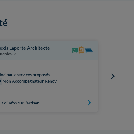
té
exis Laporte Architecte
Nicolas Thu
Bordeaux
Bordeaux
incipaux services proposés
Principaux s
Mon Accompagnateur Rénov'
Mon Acc
us d'infos sur l'artisan
Plus d'infos s