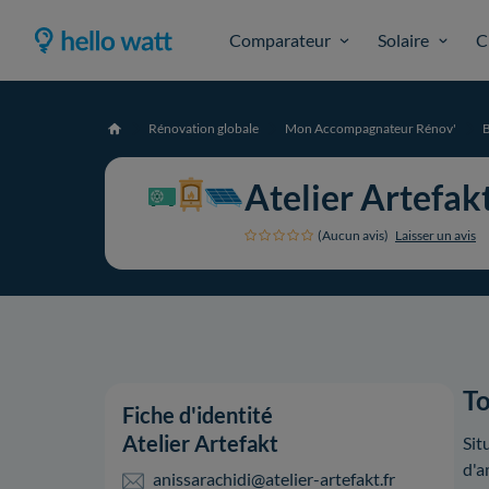
Comparateur
Solaire
C
Rénovation globale
Mon Accompagnateur Rénov'
Accueil
Atelier Artefak
(Aucun avis)
Laisser un avis
To
Fiche d'identité
Atelier Artefakt
Sit
d'a
anissarachidi@atelier-artefakt.fr