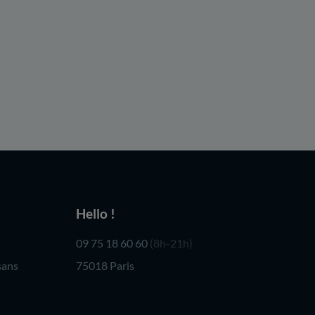
Hello !
09 75 18 60 60
(8h-21h)
sans
75018 Paris