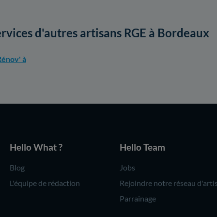
ervices d'autres artisans RGE à Bordeaux
énov' à
Hello What ?
Hello Team
Blog
Jobs
L'équipe de rédaction
Rejoindre notre réseau d'arti
Parrainage