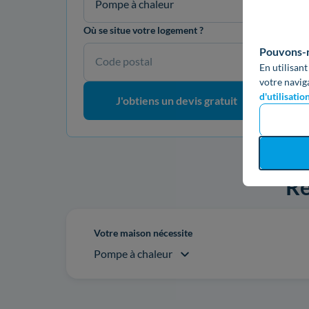
Pompe à chaleur
Où se situe votre logement ?
Pouvons-no
Code postal
En utilisant
votre navig
d'utilisatio
J'obtiens un devis gratuit
Re
Votre maison nécessite
Pompe à chaleur