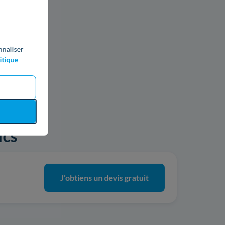
nnaliser
itique
ics
J'obtiens un devis gratuit