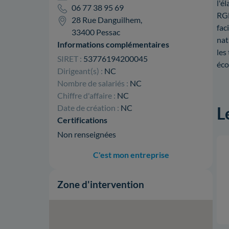
l'é
06 77 38 95 69
RGE
28 Rue Danguilhem,
fac
33400 Pessac
nat
Informations complémentaires
les
SIRET :
53776194200045
éco
Dirigeant(s) :
NC
Nombre de salariés :
NC
Chiffre d'affaire :
NC
Date de création :
NC
L
Certifications
Non renseignées
C'est mon entreprise
Zone d'intervention