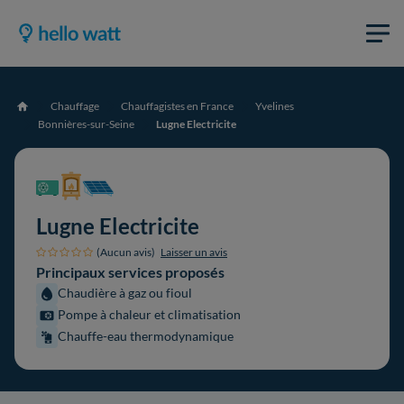
Chauffage
Chauffagistes en France
Yvelines
Accueil
Bonnières-sur-Seine
Lugne Electricite
Lugne Electricite
(Aucun avis)
Laisser un avis
Principaux services proposés
Chaudière à gaz ou fioul
Pompe à chaleur et climatisation
Chauffe-eau thermodynamique