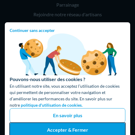
Parrainage
Rejoindre notre réseau d'artisans
Continuer sans accepter
Hello !
09 75 18 60 60
(8h-21h)
75018 Paris
Pouvons-nous utiliser des cookies ?
En utilisant notre site, vous acceptez l’utilisation de cookies
qui permettent de personnaliser votre navigation et
d’améliorer les performances du site. En savoir plus sur
Fait avec ⚡ par Hello Watt
notre
politique d'utilisation de cookies.
© 2026 Hello Watt |
CGU
|
Mentions légales
|
Données
En savoir plus
personnelles
|
Cookies
|
Méthodologie et fonctionnement du
comparateur
|
Traitement des avis
Accepter & Fermer