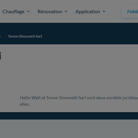
Chauffage
Rénovation
Application
J'obt
n
Tonon Simonetti Sarl
i
Hello Watt et Tonon Simonetti Sarl sont deux sociétés juridiqu
elles.