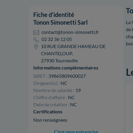
To
Fiche d'identité
Tonon Simonetti Sarl
La 
de 
contact@tonon-simonetti.fr
cha
02 32 36 12 05
boi
10 RUE GRANDE HAMEAU DE
CHANTELOUP,
27930 Tourneville
Informations complémentaires
L
SIRET :
39865809600027
Dirigeant(s) :
NC
Nombre de salariés :
19
Chiffre d'affaire :
NC
Date de création :
NC
Certifications
Non renseignées
C'est mon entreprise