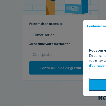
Votre maison nécessite
Continuer sa
Climatisation
Où se situe votre logement ?
Pouvons-no
Code postal
En utilisant
votre navig
d'utilisatio
J'obtiens un devis gratuit
Re