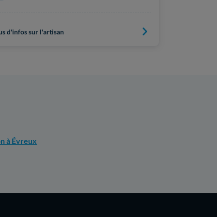
Pompe à 
Plus d'infos s
us d'infos sur l'artisan
on à Évreux