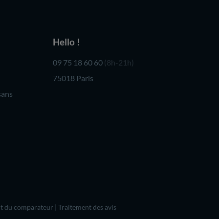
Hello !
09 75 18 60 60
(8h-21h)
75018 Paris
sans
t du comparateur
|
Traitement des avis