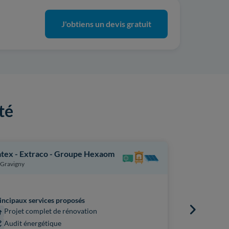
J'obtiens un devis gratuit
té
tex - Extraco - Groupe Hexaom
Garanka É
Gravigny
Évreux
installateur vé
incipaux services proposés
Principaux s
Projet complet de rénovation
Chaudière
Audit énergétique
Chauffag