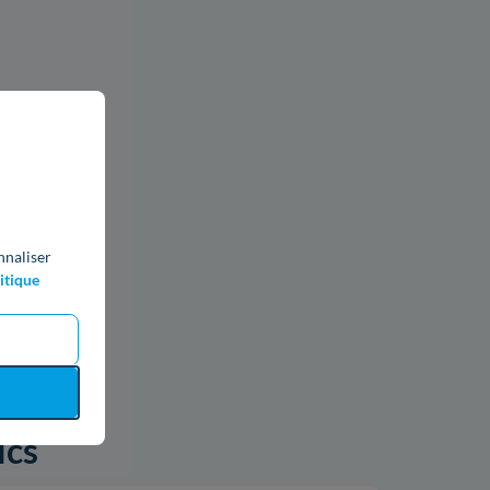
nnaliser
itique
ics