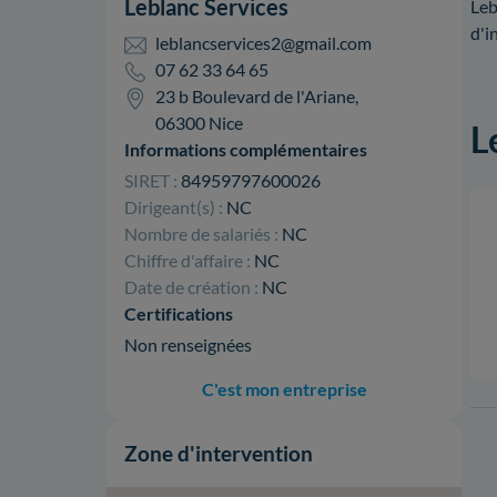
Leblanc Services
Leb
d'i
leblancservices2@gmail.com
07 62 33 64 65
23 b Boulevard de l'Ariane,
06300 Nice
L
Informations complémentaires
SIRET :
84959797600026
Dirigeant(s) :
NC
Nombre de salariés :
NC
Chiffre d'affaire :
NC
Date de création :
NC
Certifications
Non renseignées
C'est mon entreprise
Zone d'intervention