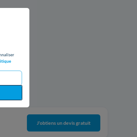
nnaliser
itique
ics
J'obtiens un devis gratuit