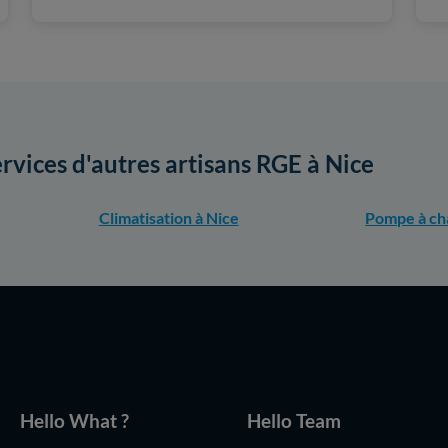
ervices d'autres artisans RGE à Nice
Climatisation à Nice
Pompe à cha
Hello What ?
Hello Team