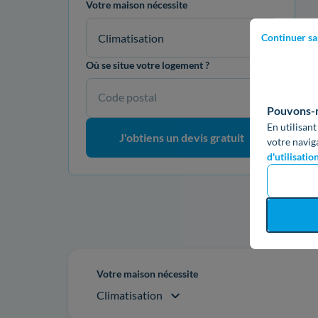
Votre maison nécessite
Climatisation
Continuer sa
Où se situe votre logement ?
Code postal
Pouvons-no
En utilisant
J'obtiens un devis gratuit
votre navig
d'utilisatio
Re
Votre maison nécessite
Climatisation