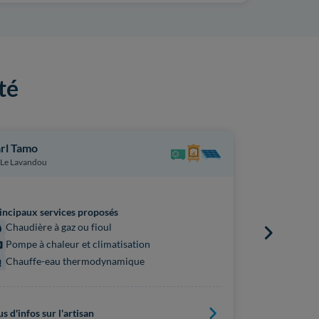
té
rl Tamo
Engie Home
Le Lavandou
La Valette-d
incipaux services proposés
Principaux s
Chaudière à gaz ou fioul
Chaudière
Pompe à chaleur et climatisation
Pompe à 
Chauffe-eau thermodynamique
Chauffe
us d'infos sur l'artisan
Plus d'infos s