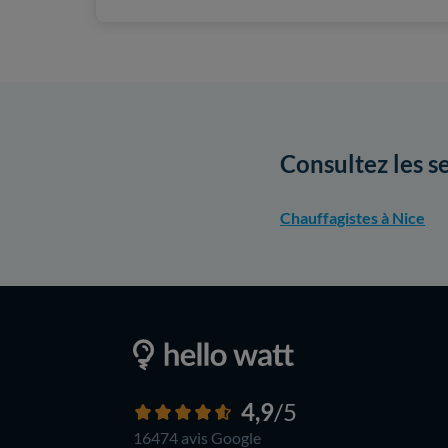
Consultez les s
Chauffagistes à Nice
4,9
/5
16474 avis
Google