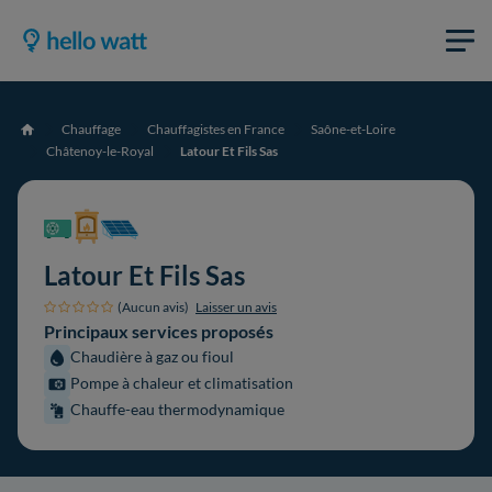
Chauffage
Chauffagistes en France
Saône-et-Loire
Accueil
Châtenoy-le-Royal
Latour Et Fils Sas
Latour Et Fils Sas
(Aucun avis)
Laisser un avis
Principaux services proposés
Chaudière à gaz ou fioul
Pompe à chaleur et climatisation
Chauffe-eau thermodynamique