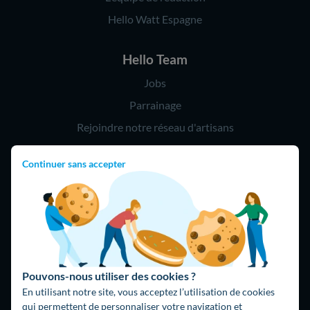
Hello Watt Espagne
Hello Team
Jobs
Parrainage
Rejoindre notre réseau d'artisans
Continuer sans accepter
Hello !
09 75 18 60 60
(8h-21h)
75018 Paris
Pouvons-nous utiliser des cookies ?
En utilisant notre site, vous acceptez l’utilisation de cookies
qui permettent de personnaliser votre navigation et