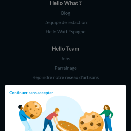
Hello What ?
Blog
L'équipe de rédaction
Hello Watt Espagne
Hello Team
Jobs
Parrainage
Rejoindre notre réseau d'artisans
Continuer sans accepter
Hello !
09 75 18 60 60
(8h-21h)
75018 Paris