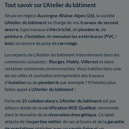
Tout savoir sur L'Atelier du bâtiment
Située en région
Auvergne-Rhône-Alpes
(26)
,
la société
L'Atelier du bâtiment
se charge de vos
travaux de second
œuvre
, type travaux d’
électricité
, de
plomberie
, de
peinture
, d’
isolation
, de
menuiseries extérieures
(
PVC
/
bois
) ou encore de pose de
carrelage
.
Les experts de L'Atelier du bâtiment interviennent dans les
communes suivantes :
Riorges
,
Mably
,
Villerest
et dans
certaines communes environnantes. Vous habitez dans une
de ces villes et souhaitez entreprendre des travaux
d'
isolation
ou de
plomberie
par exemple ? N'hésitez plus,
faites appel à
L'Atelier du bâtiment
!
Forte de
25 collaborateurs
,
L'Atelier du bâtiment
est par
ailleurs dotée de la
certification RGE Qualibat
, renommée
dans le domaine de la
rénovation énergétique
. Ce label
atteste de l’
expertise métier
de ses artisans et de la
garantie
de prestations
réalisées avec un
savoir-faire
et un