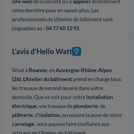
site web
de la société ou à
appeler
directement
cette dernière pour en savoir plus. Les
professionnels de L'Atelier du bâtiment sont
joignables au :
04 77 60 12 91
.
L'avis d'Hello Watt
Situé à
Roanne
, en
Auvergne-Rhône-Alpes
(26)
,
L'Atelier du bâtiment
prend en charge tous
les travaux de second œuvre dans votre
domicile. Que ce soit pour votre
installation
électrique
, vos travaux de
plomberie
, de
plâtrerie
, d'
isolation
, ou encore la pose de votre
carrelage
, vous pouvez faire confiance aux
artisans de L'Atelier du bâtiment.