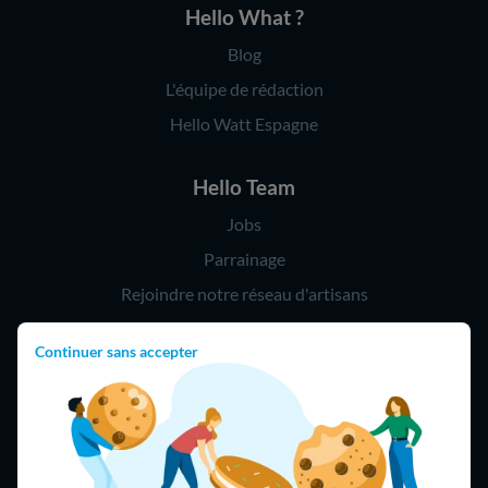
Hello What ?
Blog
L'équipe de rédaction
Hello Watt Espagne
Hello Team
Jobs
Parrainage
Rejoindre notre réseau d'artisans
Continuer sans accepter
Hello !
09 75 18 60 60
(8h-21h)
75018 Paris