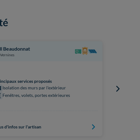
té
l Beaudonnat
Brongniart E
Vernines
Courpière
Principaux s
incipaux services proposés
Isolation
Isolation des murs par l'extérieur
Isolatio
Fenêtres, volets, portes extérieures
Isolation
us d'infos sur l'artisan
Plus d'infos s