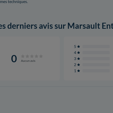
mes techniques.
es derniers avis sur Marsault En
5
4
0
3
Aucun avis
2
1