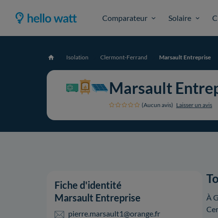
Comparateur
Solaire
C
Isolation
Clermont-Ferrand
Marsault Entreprise
Accueil
Marsault Entre
(Aucun avis)
Laisser un avis
To
Fiche d'identité
Marsault Entreprise
À G
Cer
pierre.marsault1@orange.fr