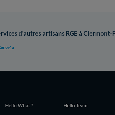
ervices d'autres artisans RGE à Clermont-
énov' à
Hello What ?
Hello Team