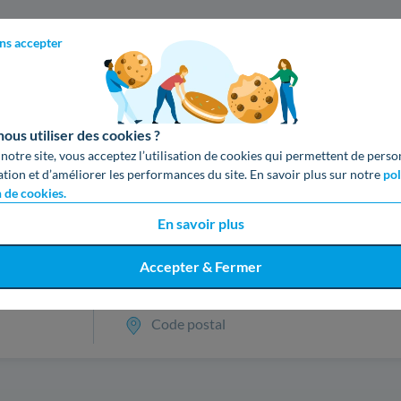
ns accepter
us utiliser des cookies ?
 notre site, vous acceptez l’utilisation de cookies qui permettent de perso
ation et d’améliorer les performances du site. En savoir plus sur notre
pol
n de cookies.
En savoir plus
cevez votre devis gratuit en 3 cl
Accepter & Fermer
Où se situe votre logement ?
Code postal