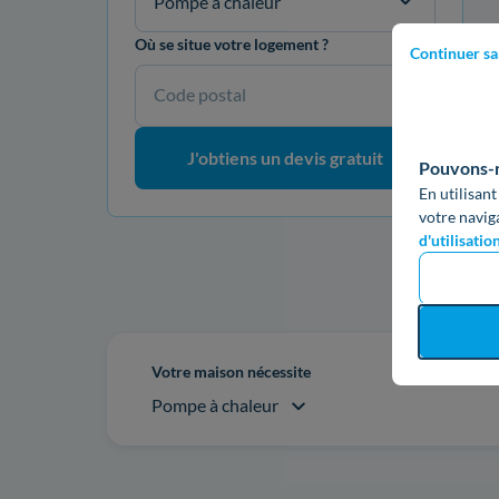
Pompe à chaleur
Où se situe votre logement ?
Continuer sa
Code postal
J'obtiens un devis gratuit
Pouvons-no
En utilisant
votre navig
d'utilisatio
Re
Votre maison nécessite
Pompe à chaleur