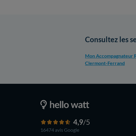
Consultez les s
Mon Accompagnateur R
Clermont-Ferrand
4,9
/5
16474 avis
Google