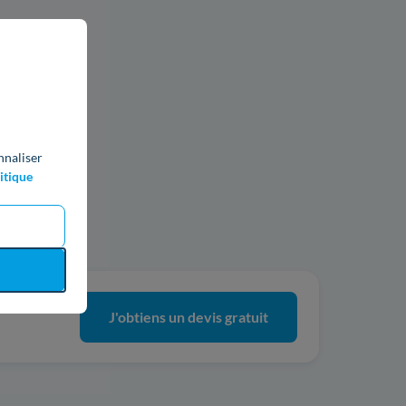
nnaliser
itique
ics
J'obtiens un devis gratuit