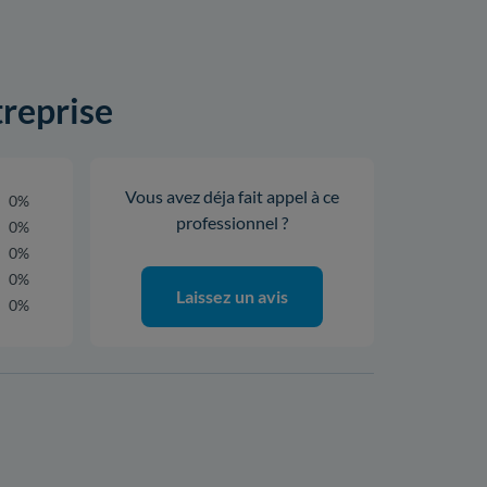
treprise
Vous avez déja fait appel à ce
0%
professionnel ?
0%
0%
0%
Laissez un avis
0%