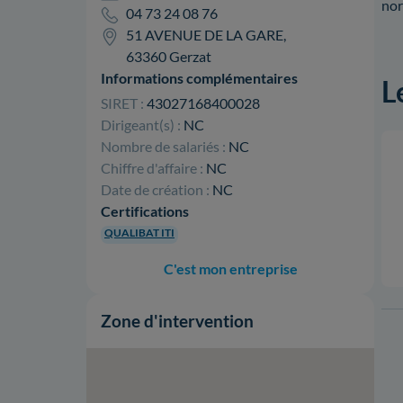
nor
04 73 24 08 76
51 AVENUE DE LA GARE,
63360 Gerzat
Informations complémentaires
L
SIRET :
43027168400028
Dirigeant(s) :
NC
Nombre de salariés :
NC
Chiffre d'affaire :
NC
Date de création :
NC
Certifications
QUALIBAT ITI
C'est mon entreprise
Zone d'intervention