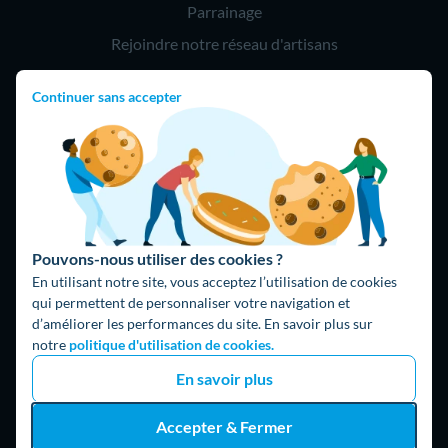
Parrainage
Rejoindre notre réseau d'artisans
Continuer sans accepter
Hello !
09 75 18 60 60
(8h-21h)
75018 Paris
Pouvons-nous utiliser des cookies ?
En utilisant notre site, vous acceptez l’utilisation de cookies
qui permettent de personnaliser votre navigation et
d’améliorer les performances du site. En savoir plus sur
Fait avec ⚡ par Hello Watt
notre
politique d'utilisation de cookies.
© 2026 Hello Watt |
CGU
|
Mentions légales
|
Données
En savoir plus
personnelles
|
Cookies
|
Méthodologie et fonctionnement du
comparateur
|
Traitement des avis
Accepter & Fermer