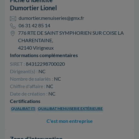
Dumortier Lionel
dumortier.menuiseries@gmx.fr
06 31 42 85 14
776 RTE DE SAINT SYMPHORIEN SUR COISE LA
CHARENTAINE,
42140 Virigneux
Informations complémentaires
SIRET :
84312298700020
Dirigeant(s) :
NC
Nombre de salariés :
NC
Chiffre d'affaire :
NC
Date de création :
NC
Certifications
QUALIBAT ITI
QUALIBAT MENUISERIE EXTÉRIEURE
C'est mon entreprise
Zone d'intervention