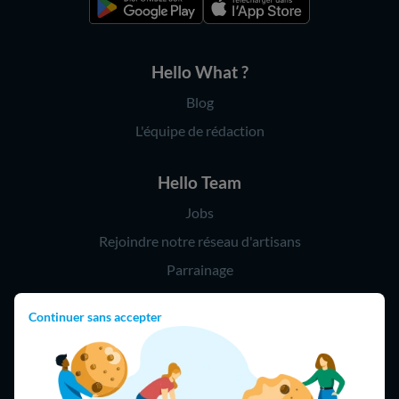
Hello What ?
Blog
L'équipe de rédaction
Hello Team
Jobs
Rejoindre notre réseau d'artisans
Parrainage
Continuer sans accepter
Hello !
09 75 18 60 60
(8h-21h)
75018 Paris