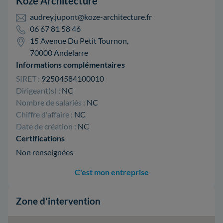
Koze Architecture
audrey.jupont@koze-architecture.fr
06 67 81 58 46
15 Avenue Du Petit Tournon,
70000 Andelarre
Informations complémentaires
SIRET :
92504584100010
Dirigeant(s) :
NC
Nombre de salariés :
NC
Chiffre d'affaire :
NC
Date de création :
NC
Certifications
Non renseignées
C'est mon entreprise
Zone d'intervention