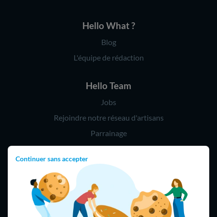
Hello What ?
Blog
L'équipe de rédaction
Hello Team
Jobs
Rejoindre notre réseau d'artisans
Parrainage
Continuer sans accepter
Hello !
09 75 18 60 60
(8h-21h)
75018 Paris