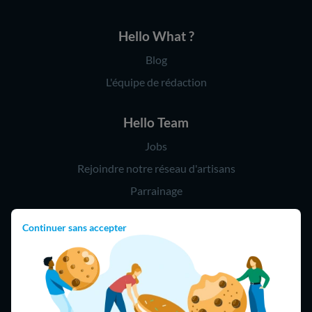
Hello What ?
Blog
L'équipe de rédaction
Hello Team
Jobs
Rejoindre notre réseau d'artisans
Parrainage
Continuer sans accepter
Hello !
09 75 18 60 60
(8h-21h)
75018 Paris