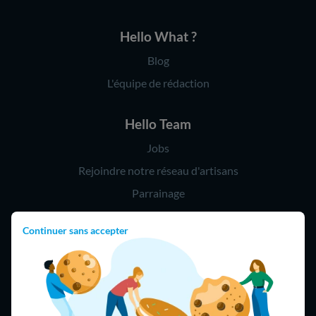
Hello What ?
Blog
L'équipe de rédaction
Hello Team
Jobs
Rejoindre notre réseau d'artisans
Parrainage
Continuer sans accepter
Hello !
09 75 18 60 60
(8h-21h)
75018 Paris