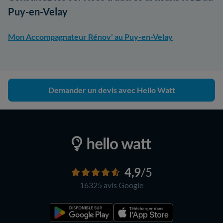
Puy-en-Velay
Mon Accompagnateur Rénov' au Puy-en-Velay
Demander un devis avec Hello Watt
4,9
/5
16325 avis
Google