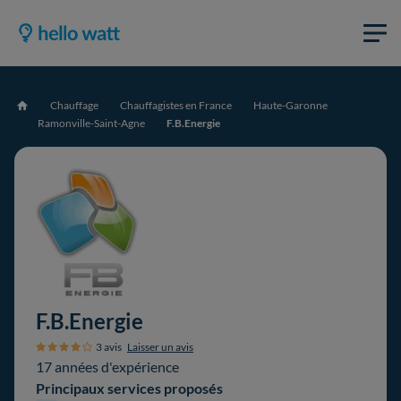
Chauffage
Chauffagistes en France
Haute-Garonne
Accueil
Ramonville-Saint-Agne
F.B.Energie
F.B.Energie
3 avis
Laisser un avis
17 années d'expérience
Principaux services proposés