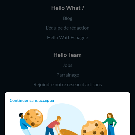
Hello What ?
Blog
L'équipe de rédaction
Hello Watt Espagne
Hello Team
Jobs
Parrainage
Rejoindre notre réseau d'artisans
Continuer sans accepter
Hello !
09 75 18 60 60
(8h-21h)
75018 Paris