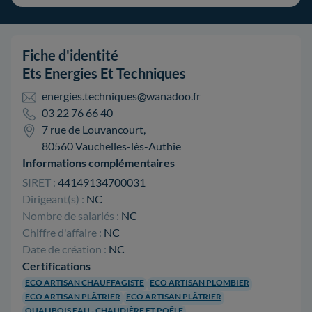
Fiche d'identité
Ets Energies Et Techniques
energies.techniques@wanadoo.fr
03 22 76 66 40
7 rue de Louvancourt,
80560 Vauchelles-lès-Authie
Informations complémentaires
SIRET :
44149134700031
Dirigeant(s) :
NC
Nombre de salariés :
NC
Chiffre d'affaire :
NC
Date de création :
NC
Certifications
ECO ARTISAN CHAUFFAGISTE
ECO ARTISAN PLOMBIER
ECO ARTISAN PLÂTRIER
ECO ARTISAN PLÂTRIER
QUALIBOIS EAU - CHAUDIÈRE ET POÊLE