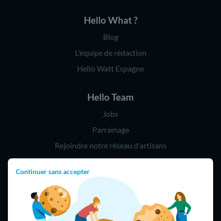
Hello What ?
Blog
L'équipe de rédaction
Hello Watt Espagne
Hello Team
Jobs
Parrainage
Rejoindre notre réseau d'artisans
Continuer sans accepter
Hello !
09 75 18 60 60
(8h-21h)
75018 Paris