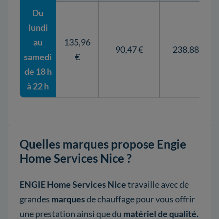
Du
lundi
au
135,96
90,47 €
238,88 €
samedi
€
de 18 h
à 22 h
Quelles marques propose Engie
Home Services Nice ?
ENGIE Home Services Nice
travaille avec de
grandes
marques
de chauffage pour vous offrir
une prestation ainsi que du
matériel de qualité.