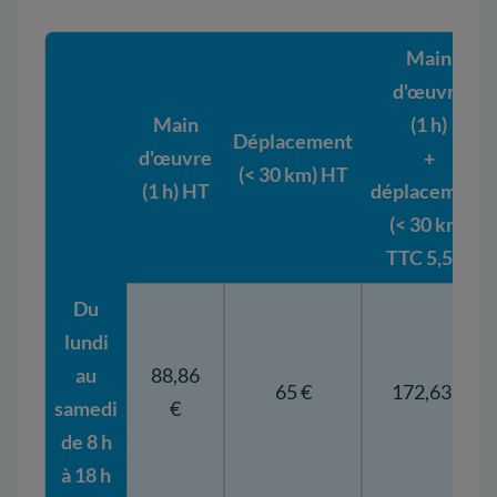
Main
d'œuvre
Main
(1 h)
Déplacement
d'œuvre
+
(< 30 km) HT
(1 h) HT
déplacement
(< 30 km)
TTC 5,5 %
Du
lundi
au
88,86
65 €
172,63 €
samedi
€
de 8 h
à 18 h