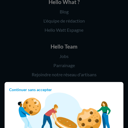
Hello What ?
Blog
L'équipe de rédaction
Hello Watt Espagne
Hello Team
Jobs
Parrainage
Rejoindre notre réseau d'artisans
Continuer sans accepter
Hello !
09 75 18 60 60
(8h-21h)
75018 Paris