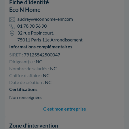
Fiche d'identité
Eco N Home
audrey@econhome-enr.com
01 78 90 56 90
32 rue Popincourt,
75011 Paris 11e Arrondissement
Informations complémentaires
SIRET :
79125542500047
Dirigeant(s) :
NC
Nombre de salariés :
NC
Chiffre d'affaire :
NC
Date de création :
NC
Certifications
Non renseignées
C'est mon entreprise
Zone d'intervention