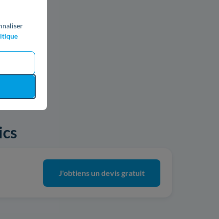
nnaliser
itique
ics
J'obtiens un devis gratuit