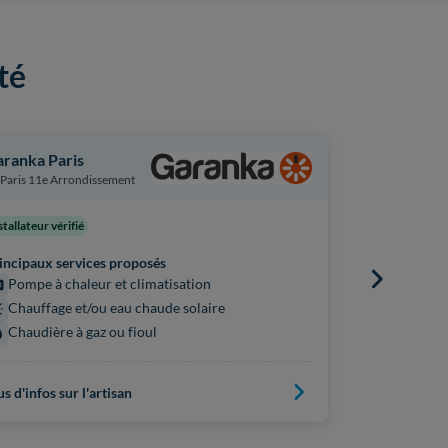
té
ranka Paris
Engie Home
Paris 11e Arrondissement
Paris 11e A
stallateur vérifié
incipaux services proposés
Principaux s
Pompe à chaleur et climatisation
Chaudière
Chauffage et/ou eau chaude solaire
Chaudière à gaz ou fioul
Plus d'infos s
us d'infos sur l'artisan