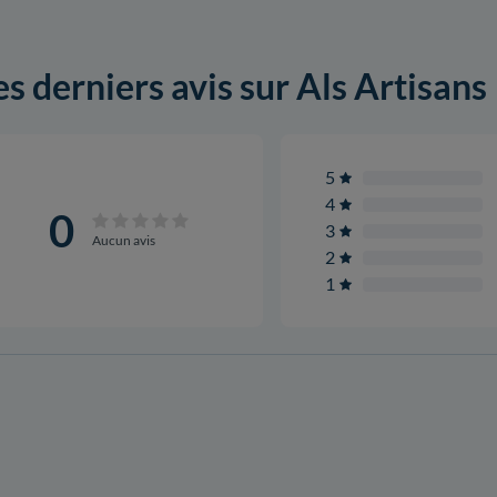
es derniers avis sur Als Artisans
5
4
0
3
Aucun avis
2
1