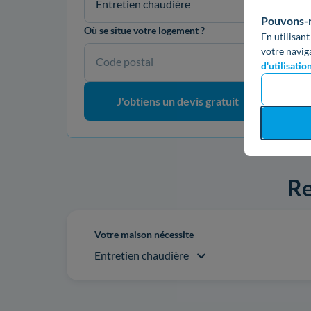
Entretien chaudière
Pouvons-no
Où se situe votre logement ?
En utilisant
votre navig
Code postal
d'utilisatio
J'obtiens un devis gratuit
Re
Votre maison nécessite
Entretien chaudière