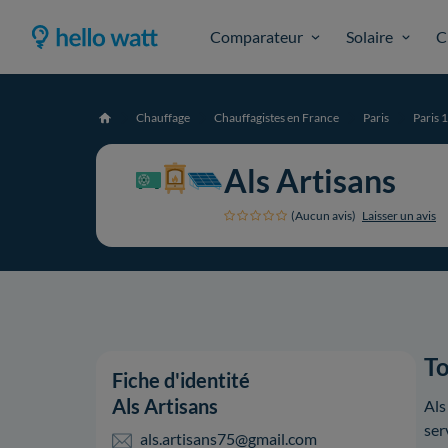
Comparateur
Solaire
C
Chauffage
Chauffagistes en France
Paris
Paris 
Accueil
Als Artisans
(Aucun avis)
Laisser un avis
To
Fiche d'identité
Als Artisans
Als
ser
als.artisans75@gmail.com