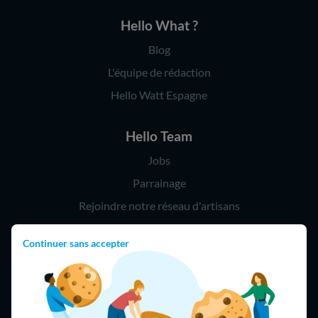
Hello What ?
Blog
L'équipe de rédaction
Hello Watt Espagne
Hello Team
Jobs
Parrainage
Rejoindre notre réseau d'artisans
Continuer sans accepter
Hello !
09 75 18 60 60
(8h-21h)
75018 Paris