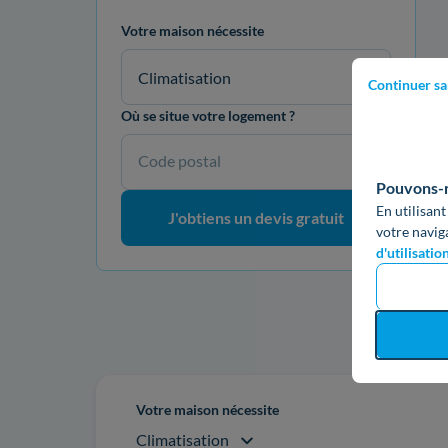
Votre maison nécessite
Climatisation
Continuer sa
Où se situe votre logement ?
Code postal
Pouvons-no
En utilisant
J'obtiens un devis gratuit
votre navig
d'utilisatio
Re
Votre maison nécessite
Climatisation