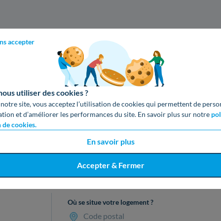
ns accepter
us utiliser des cookies ?
 notre site, vous acceptez l’utilisation de cookies qui permettent de perso
ation et d’améliorer les performances du site. En savoir plus sur notre
pol
n de cookies.
En savoir plus
cevez votre devis gratuit en 3 cl
Accepter & Fermer
Où se situe votre logement ?
Code postal