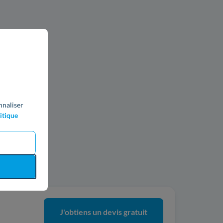
nnaliser
itique
ics
J'obtiens un devis gratuit