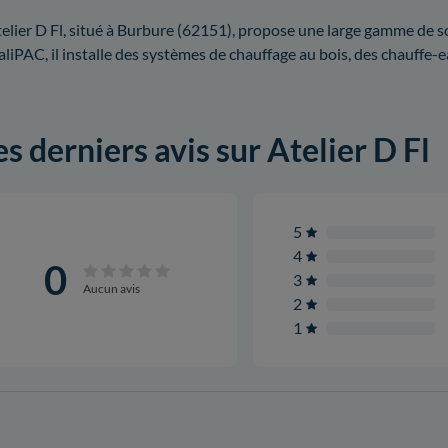
telier D Fl, situé à Burbure (62151), propose une large gamme de s
liPAC, il installe des systèmes de chauffage au bois, des chauff
es derniers avis sur Atelier D Fl
5
4
0
3
Aucun avis
2
1