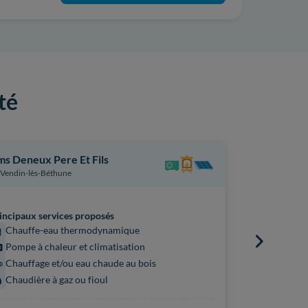
té
s Deneux Pere Et Fils
Engie Home
Vendin-lès-Béthune
Ruitz
incipaux services proposés
Principaux s
Chauffe-eau thermodynamique
Chaudière
Pompe à chaleur et climatisation
Chauffe
Chauffage et/ou eau chaude au bois
Pompe à 
Chaudière à gaz ou fioul