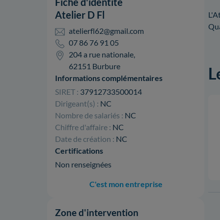
Fiche d'identité
Atelier D Fl
L'A
Qua
atelierfl62@gmail.com
07 86 76 91 05
204 a rue nationale,
62151 Burbure
L
Informations complémentaires
SIRET :
37912733500014
Dirigeant(s) :
NC
Nombre de salariés :
NC
Chiffre d'affaire :
NC
Date de création :
NC
Certifications
Non renseignées
C'est mon entreprise
Zone d'intervention