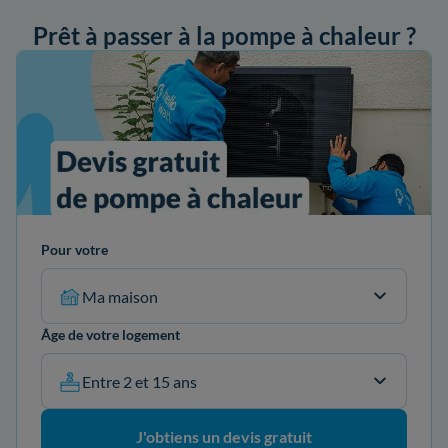
Prêt à passer à la pompe à chaleur ?
ander mon devis
Pour votre
Ma maison
Âge de votre logement
Entre 2 et 15 ans
J'obtiens un devis gratuit