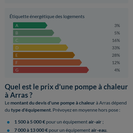
Étiquette énergétique des logements
A
3%
B
5%
C
16%
D
33%
E
28%
F
12%
G
4%
Quel est le prix d'une pompe à chaleur
à Arras ?
Le
montant du devis d'une pompe à chaleur
à Arras dépend
du
type d'équipement
. Prévoyez en moyenne hors pose :
1 500 à 5 000 €
pour un équipement
air-air
;
7 000 à 13 000 €
pour un équipement
air-eau
.