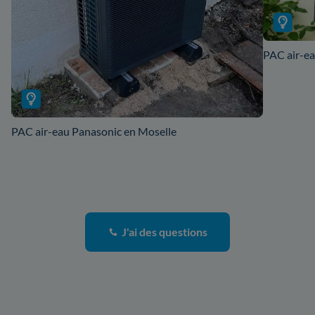
PAC air-ea
PAC air-eau Panasonic en Moselle
J'ai des questions