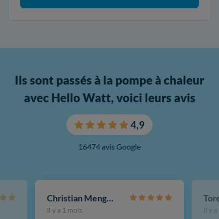
Ils sont passés à la pompe à chaleur
avec Hello Watt, voici leurs avis
4,9
16474 avis Google
Christian Mengotti
Il y a 1 mois
Il y 