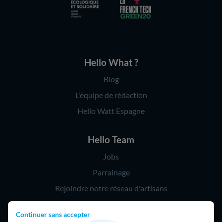
Hello What ?
Blog
L'équipe de rédaction
Hello Watt Espagne
Hello Team
Jobs
Parrainage
Rejoindre notre réseau d'artisans
Continuer sans accepter
Hello !