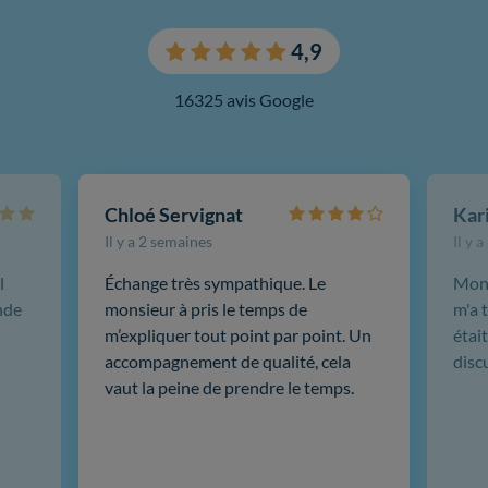
4,9
16325 avis Google
Chloé Servignat
Il y a 2 semaines
Il y 
l
Échange très sympathique. Le
Mon 
nde
monsieur à pris le temps de
m'a t
m’expliquer tout point par point. Un
était
accompagnement de qualité, cela
disc
vaut la peine de prendre le temps.