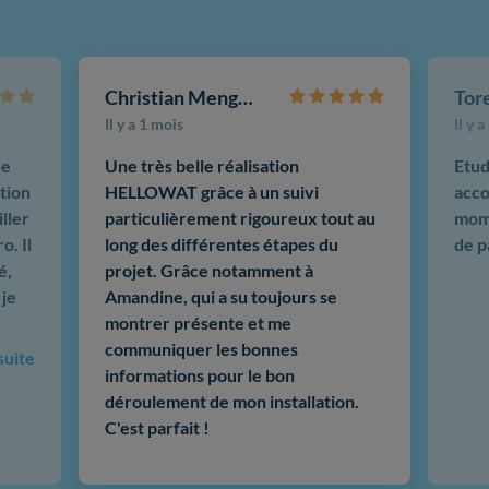
Christian Mengotti
Il y a 1 mois
Il y 
de
Une très belle réalisation
Etud
tion
HELLOWAT grâce à un suivi
acco
ller
particulièrement rigoureux tout au
mome
o. Il
long des différentes étapes du
de p
é,
projet. Grâce notamment à
 je
Amandine, qui a su toujours se
montrer présente et me
communiquer les bonnes
 suite
informations pour le bon
déroulement de mon installation.
C'est parfait !