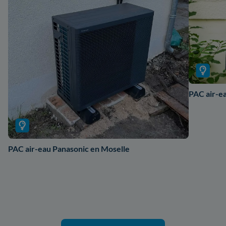
PAC air-ea
PAC air-eau Panasonic en Moselle