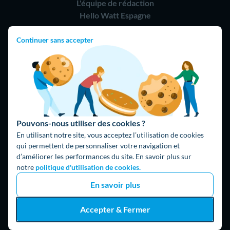
L'équipe de rédaction
Hello Watt Espagne
Hello Team
Continuer sans accepter
Jobs
Parrainage
Rejoindre notre réseau d'artisans
Hello !
Pouvons-nous utiliser des cookies ?
09 75 18 60 60
(8h-21h)
En utilisant notre site, vous acceptez l’utilisation de cookies
75018 Paris
qui permettent de personnaliser votre navigation et
d’améliorer les performances du site. En savoir plus sur
notre
politique d'utilisation de cookies.
En savoir plus
Accepter & Fermer
Fait avec ⚡ par Hello Watt