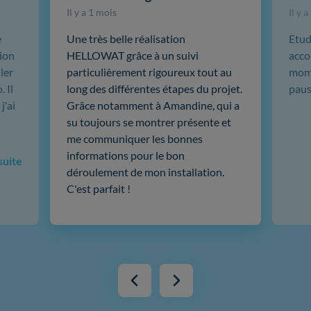
Il y a 1 mois
Il y 
e
Une très belle réalisation
Etud
ion
HELLOWAT grâce à un suivi
acco
ler
particulièrement rigoureux tout au
mome
 Il
long des différentes étapes du projet.
paus
j'ai
Grâce notamment à Amandine, qui a
su toujours se montrer présente et
me communiquer les bonnes
informations pour le bon
 suite
déroulement de mon installation.
C'est parfait !