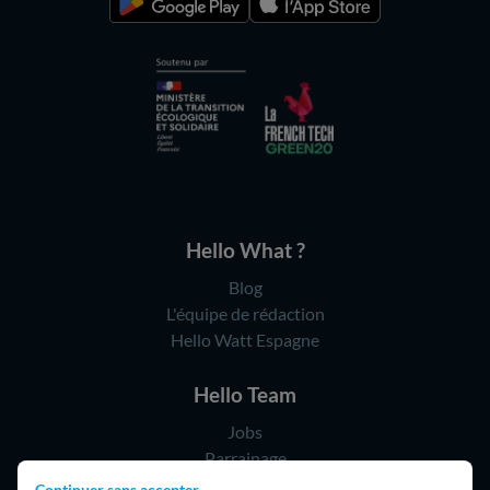
Hello What ?
Blog
L'équipe de rédaction
Hello Watt Espagne
Hello Team
Jobs
Parrainage
Rejoindre notre réseau d'artisans
Continuer sans accepter