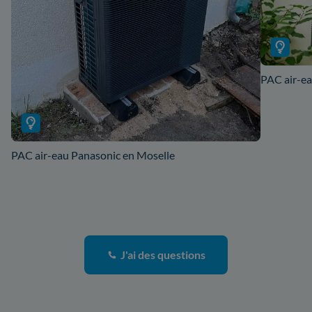
PAC air-ea
PAC air-eau Panasonic en Moselle
J'ai des questions