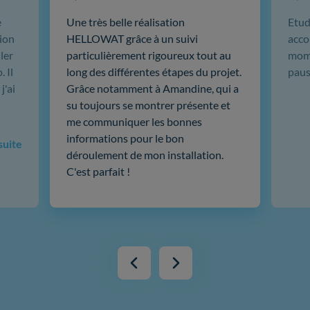
e
Une très belle réalisation
Etud
ion
HELLOWAT grâce à un suivi
acco
ler
particulièrement rigoureux tout au
mome
 Il
long des différentes étapes du projet.
paus
j'ai
Grâce notamment à Amandine, qui a
su toujours se montrer présente et
me communiquer les bonnes
informations pour le bon
 suite
déroulement de mon installation.
C'est parfait !