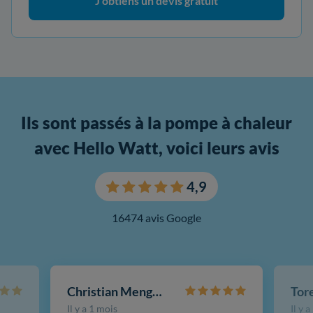
J'obtiens un devis gratuit
Ils sont passés à la pompe à chaleur
avec Hello Watt, voici leurs avis
4,9
16474 avis Google
Christian Mengotti
Il y a 1 mois
Il y 