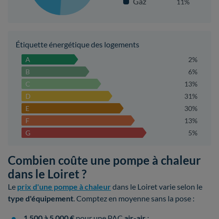
Gaz
11%
Étiquette énergétique des logements
A
2%
B
6%
C
13%
D
31%
E
30%
F
13%
G
5%
Combien coûte une pompe à chaleur
dans le Loiret ?
Le
prix d'une pompe à chaleur
dans le Loiret varie selon le
type d'équipement
. Comptez en moyenne sans la pose :
1 500 à 5 000 €
pour une PAC
air-air
;