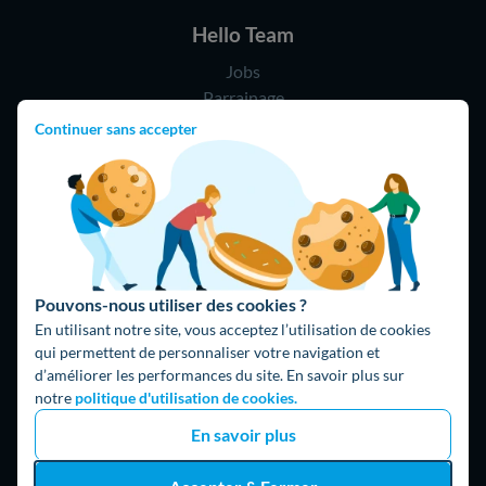
Hello Team
Jobs
Parrainage
Rejoindre notre réseau d'artisans
Continuer sans accepter
Hello !
09 75 18 60 60
(8h-21h)
75018 Paris
Pouvons-nous utiliser des cookies ?
En utilisant notre site, vous acceptez l’utilisation de cookies
qui permettent de personnaliser votre navigation et
d’améliorer les performances du site. En savoir plus sur
notre
politique d'utilisation de cookies.
Fait avec ⚡ par Hello Watt
En savoir plus
© 2026 Hello Watt |
CGU
|
Mentions légales
|
Données