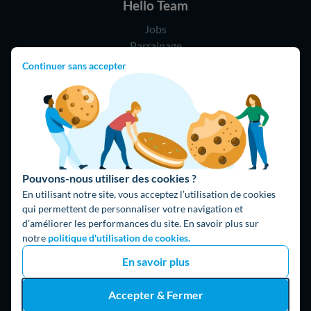
Hello Team
Jobs
Parrainage
Rejoindre notre réseau d'artisans
Continuer sans accepter
Hello !
09 75 18 60 60
(8h-21h)
75018 Paris
Pouvons-nous utiliser des cookies ?
En utilisant notre site, vous acceptez l’utilisation de cookies
qui permettent de personnaliser votre navigation et
d’améliorer les performances du site. En savoir plus sur
notre
politique d'utilisation de cookies.
Fait avec ⚡ par Hello Watt
En savoir plus
© 2026 Hello Watt |
CGU
|
Mentions légales
|
Données
Accepter & Fermer
personnelles
|
Cookies
|
Méthodologie et fonctionnement du
comparateur
|
Traitement des avis