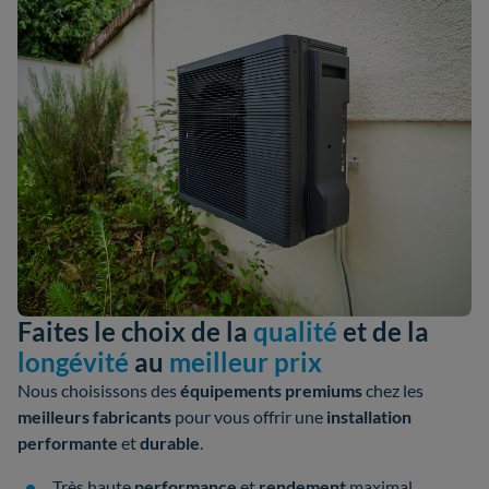
Faites le choix de la
qualité
et de la
longévité
au
meilleur prix
Nous choisissons des
équipements premiums
chez les
meilleurs fabricants
pour vous offrir une
installation
performante
et
durable
.
Très haute
performance
et
rendement
maximal.