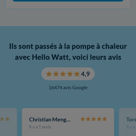
Ils sont passés à la pompe à chaleur
avec Hello Watt, voici leurs avis
4,9
16474 avis Google
Christian Mengotti
Il y a 1 mois
Il y 