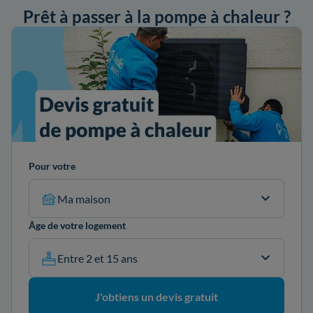
Prêt à passer à la pompe à chaleur ?
ander mon devis
Pour votre
Ma maison
Âge de votre logement
Entre 2 et 15 ans
J'obtiens un devis gratuit