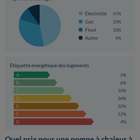
Électricité
47%
Gaz
33%
Fioul
10%
Autre
9%
Étiquette énergétique des logements
A
2%
B
6%
C
10%
D
34%
E
32%
F
12%
G
4%
Quel prix pour une pompe à chaleur à