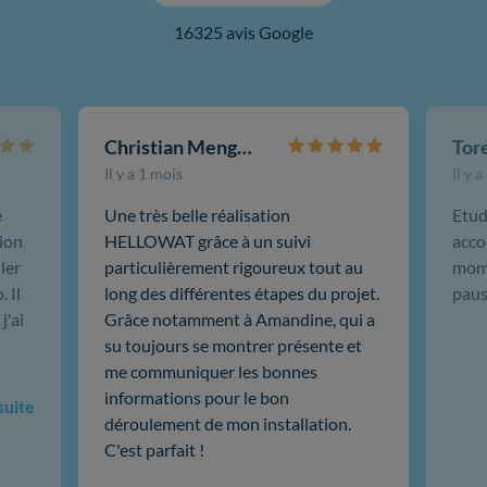
16325 avis Google
Christian Mengotti
Il y a 1 mois
Il y 
e
Une très belle réalisation
Etud
ion
HELLOWAT grâce à un suivi
acco
ler
particulièrement rigoureux tout au
mome
 Il
long des différentes étapes du projet.
paus
j'ai
Grâce notamment à Amandine, qui a
su toujours se montrer présente et
me communiquer les bonnes
informations pour le bon
 suite
déroulement de mon installation.
C'est parfait !