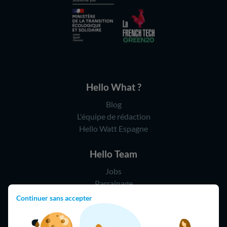
Hello What ?
Blog
L'équipe de rédaction
Hello Watt Espagne
Hello Team
Jobs
Parrainage
Rejoindre notre réseau d'artisans
Continuer sans accepter
Hello !