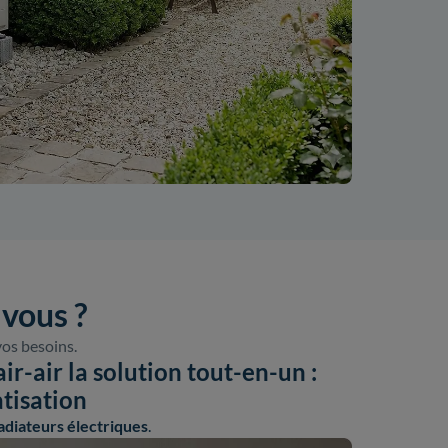
 vous ?
vos besoins.
r-air la solution tout-en-un :
atisation
adiateurs électriques
.