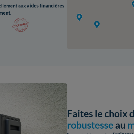
acilement aux
aides
financières
ement
.
Faites le choix 
robustesse
au
m