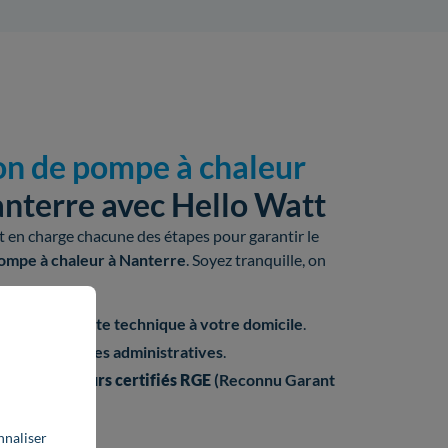
ion de pompe à chaleur
nterre avec Hello Watt
 en charge chacune des étapes pour garantir le
ompe à chaleur à Nanterre
. Soyez tranquille, on
ipement et
visite technique à votre domicile
.
is et
démarches administratives
.
 d'
installateurs
certifiés
RGE
(Reconnu Garant
nnaliser