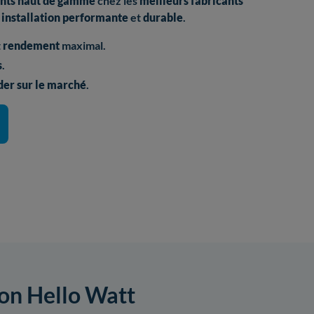
nts haut de gamme
chez les
meilleurs fabricants
installation performante
et
durable
.
t
rendement
maximal.
s
.
er sur le marché
.
ion Hello Watt