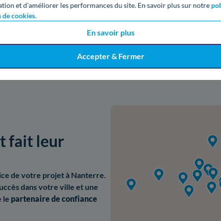
ation et d’améliorer les performances du site. En savoir plus sur notre
pol
Obtenir un devis gratuit
n de cookies.
En savoir plus
Accepter & Fermer
 fait leur
ice de votre projet à Nanterre.
uccès dans votre ville et une
 le
partenaire de confiance