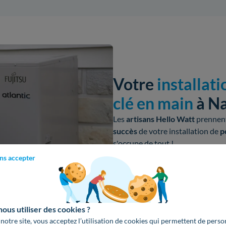
Votre
installat
clé en main
à Na
Les
artisans Hello Watt
prennent
succès
de votre
installation de
p
s'occupe de tout !
ns accepter
Dimensionnement
de l'équ
Déduction des aides
du dev
Installation par notre réseau
de l'Environnement).
us utiliser des cookies ?
 notre site, vous acceptez l’utilisation de cookies qui permettent de perso