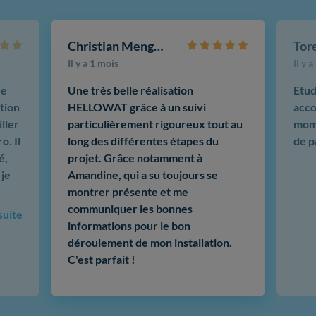
Christian Mengotti
Il y a 1 mois
Il y 
de
Une très belle réalisation
Etud
tion
HELLOWAT grâce à un suivi
acco
ller
particulièrement rigoureux tout au
mome
o. Il
long des différentes étapes du
de p
é,
projet. Grâce notamment à
 je
Amandine, qui a su toujours se
montrer présente et me
communiquer les bonnes
 suite
informations pour le bon
déroulement de mon installation.
C'est parfait !