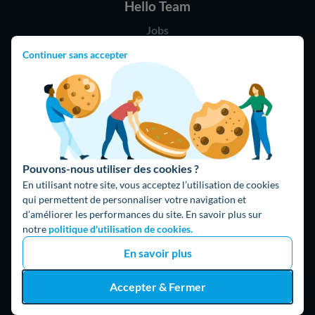
Hello Team
Jobs
Parrainage
Continuer sans accepter
Rejoindre notre réseau d'artisans
Hello !
09 75 18 60 60
(8h-21h)
75018 Paris
Pouvons-nous utiliser des cookies ?
En utilisant notre site, vous acceptez l’utilisation de cookies
qui permettent de personnaliser votre navigation et
d’améliorer les performances du site. En savoir plus sur
notre
politique d'utilisation de cookies.
En savoir plus
Fait avec ⚡ par Hello Watt
© 2026 Hello Watt |
CGU
|
Mentions légales
|
Données personnelles
Accepter & Fermer
|
Cookies
|
Méthodologie et fonctionnement du comparateur
|
Traitement des avis