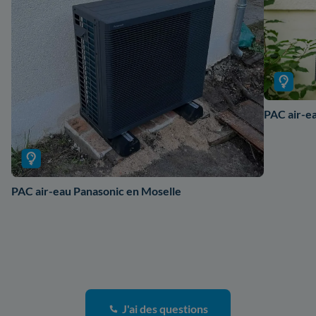
PAC air-ea
PAC air-eau Panasonic en Moselle
J'ai des questions