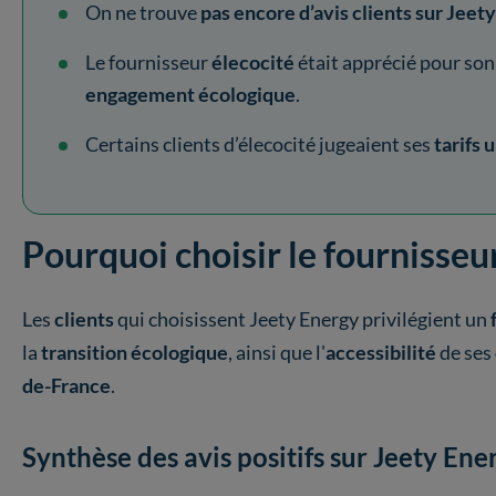
On ne trouve
pas encore d’avis clients sur Jeet
Le fournisseur
élecocité
était apprécié pour son
engagement écologique
.
Certains clients d’élecocité jugeaient ses
tarifs 
Pourquoi choisir le fournisseu
Les
clients
qui choisissent Jeety Energy privilégient un
la
transition écologique
, ainsi que l'
accessibilité
de ses
de-France
.
Synthèse des avis positifs sur Jeety Ene