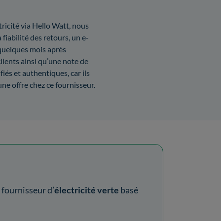
ricité via Hello Watt, nous
 fiabilité des retours, un e-
 quelques mois après
 clients ainsi qu’une note de
fiés et authentiques, car ils
ne offre chez ce fournisseur.
n fournisseur d’
électricité verte
basé