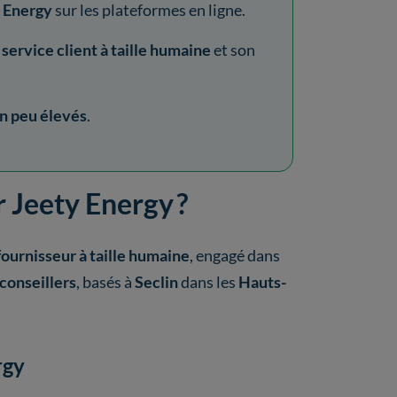
y Energy
sur les plateformes en ligne.
service client à taille humaine
et son
un peu élevés
.
r Jeety Energy ?
fournisseur à taille humaine
, engagé dans
conseillers
, basés à
Seclin
dans les
Hauts-
rgy