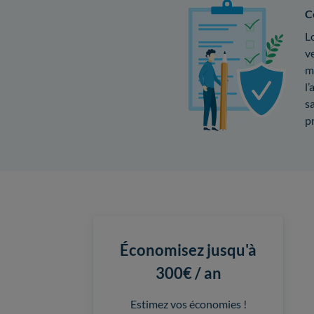
C
Lo
ve
ma
l’
sa
p
Économisez jusqu'à
300€ / an
Estimez vos économies !