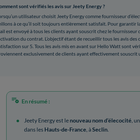
omment sont vérifiés les avis sur Jeety Energy ?
rsqu’un utilisateur choisit Jeety Energy comme fournisseur d’élect
illons à ce qu’il soit toujours entièrement satisfait. Pour garantir la
il est envoyé à tous les clients ayant souscrit chez le fournisseur
activation du contrat. L’objectif étant de recueillir tous les avis des
tisfaction sur 5. Tous les avis mis en avant sur Hello Watt sont véri
roviennent exclusivement de clients ayant effectivement souscrit u
En résumé :
Jeety Energy est le
nouveau nom d’élecocité
, u
dans les
Hauts-de-France
, à
Seclin
.