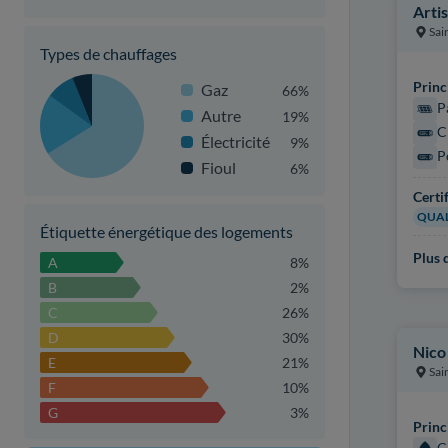
Arti
Sai
Types de chauffages
Princ
Gaz
66%
P
Autre
19%
C
Électricité
9%
P
Fioul
6%
Certi
QUAL
Étiquette énergétique des logements
Plus d
A
8%
B
2%
C
26%
D
30%
Nico
E
21%
Sai
F
10%
G
3%
Princ
C