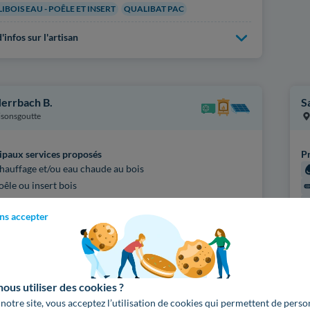
IBOIS EAU - POÊLE ET INSERT
QUALIBAT PAC
'infos sur l'artisan
Herrbach B.
S
sonsgoutte
ipaux services proposés
Pr
hauffage et/ou eau chaude au bois
oêle ou insert bois
fications
ns accepter
IBOIS EAU - CHAUDIÈRE ET POÊLE
Ce
IBOIS EAU - POÊLE ET INSERT
N
Pl
'infos sur l'artisan
us utiliser des cookies ?
 notre site, vous acceptez l’utilisation de cookies qui permettent de perso