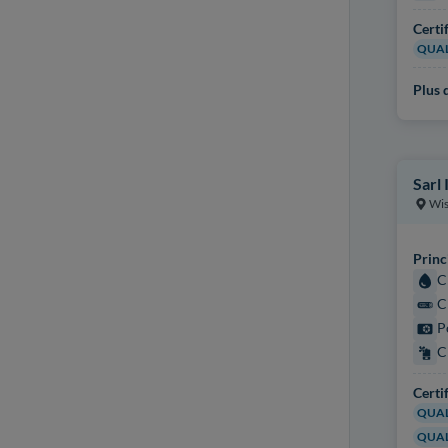
Certi
QUAL
Plus d
Sarl
Wi
Princ
C
C
P
C
Certi
QUAL
QUAL