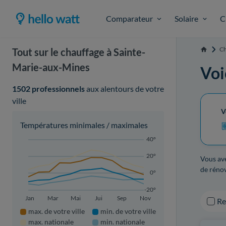
Comparateur
Solaire
C
Ch
Tout sur le chauffage à Sainte-
Accueil
Marie-aux-Mines
Voi
1502 professionnels
aux alentours de votre
ville
V
Températures minimales / maximales
40°
20°
Vous ave
de rénov
0°
-20°
Jan
Mar
Mai
Jui
Sep
Nov
R
max. de votre ville
min. de votre ville
max. nationale
min. nationale