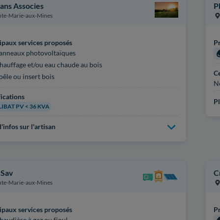
sans Associes
P
nte-Marie-aux-Mines
ipaux services proposés
Pr
anneaux photovoltaïques
hauffage et/ou eau chaude au bois
Ce
oêle ou insert bois
N
fications
Pl
IBAT PV < 36 KVA
'infos sur l'artisan
 Sav
C
nte-Marie-aux-Mines
ipaux services proposés
Pr
haudière à gaz ou fioul