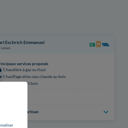
arl Eschrich Emmanuel
Lalaye
incipaux services proposés
Chaudière à gaz ou fioul
Chauffage et/ou eau chaude au bois
Poêle ou insert bois
rtifications
on renseignées
us d'infos sur l'artisan
nnaliser