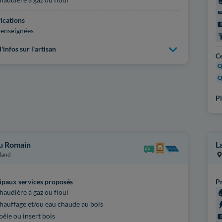
fications
enseignées
'infos sur l'artisan
Ce
Q
Q
Pl
u Romain
L
land
ipaux services proposés
Pr
haudière à gaz ou fioul
hauffage et/ou eau chaude au bois
oêle ou insert bois