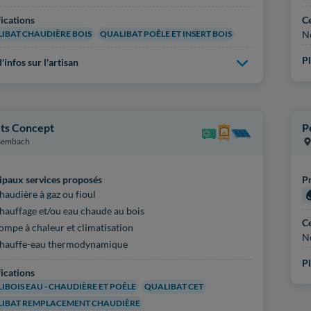
fications
Ce
IBAT CHAUDIÈRE BOIS
QUALIBAT POÊLE ET INSERT BOIS
N
Pl
'infos sur l'artisan
 Its Concept
P
sembach
ipaux services proposés
Pr
haudière à gaz ou fioul
hauffage et/ou eau chaude au bois
Ce
ompe à chaleur et climatisation
N
hauffe-eau thermodynamique
Pl
fications
IBOIS EAU - CHAUDIÈRE ET POÊLE
QUALIBAT CET
IBAT REMPLACEMENT CHAUDIÈRE