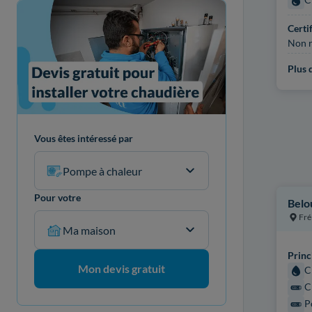
Certi
Non r
Plus d
Vous êtes intéressé par
Pompe à chaleur
Pour votre
Belo
Fré
Ma maison
Princ
Mon devis gratuit
C
C
P