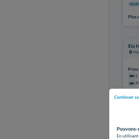
QUAL
Plus d
Ets 
Mai
Princ
C
P
Certi
Continuer sa
QUAL
QUAL
Plus d
Pouvons-no
En utilisant