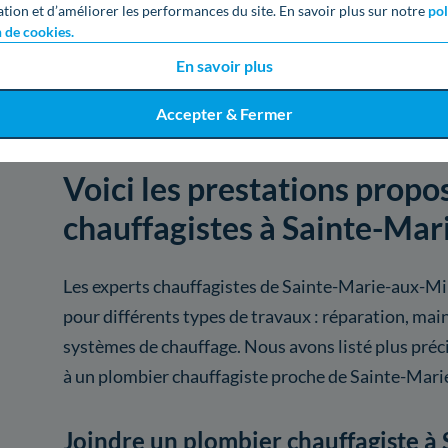
ation et d’améliorer les performances du site. En savoir plus sur notre
pol
n de cookies.
Voir
1492
artisans d
En savoir plus
Accepter & Fermer
Voici les prestations propo
chauffagistes à Sainte-Ma
Les experts chauffagistes de Sainte-Marie-aux-Mi
pour différents types de travaux : réparation, m
systèmes de chauffage. Nous avons listé plus préc
à un plombier chauffagiste proche de Sainte-Mar
Joindre un plombier chauffagiste 