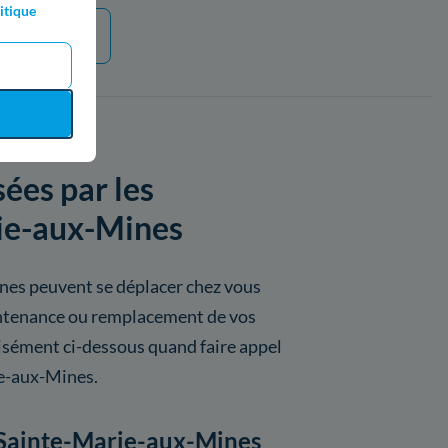
itique
e plus
sées par les
rie-aux-Mines
nes peuvent se déplacer chez vous
aintenance ou remplacement de vos
isément ci-dessous quand faire appel
ie-aux-Mines.
à Sainte-Marie-aux-Mines