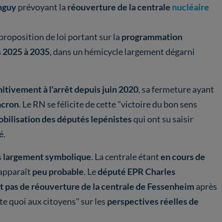
nguy
prévoyant la
réouverture de la centrale
nucléaire
proposition de loi portant sur la
programmation
s 2025 à 2035
, dans un hémicycle largement dégarni
nitivement à l'arrêt depuis juin 2020
, sa fermeture ayant
acron
. Le RN se félicite de cette "victoire du bon sens
bilisation des députés lepénistes
qui ont su saisir
é.
s
largement symbolique
. La centrale étant
en cours de
apparaît
peu probable
. Le
député EPR Charles
ait pas de réouverture de la centrale de Fessenheim
après
te quoi aux citoyens" sur les
perspectives réelles de