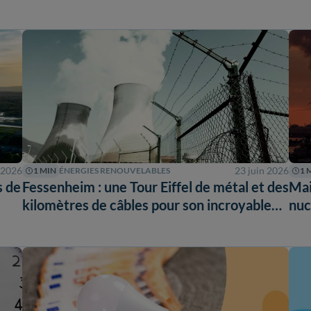
 2026
23 juin 2026
1 MIN
ÉNERGIES RENOUVELABLES
1 
s de
Fessenheim : une Tour Eiffel de métal et des
Mai
kilomètres de câbles pour son incroyable
nuc
métamorphose !