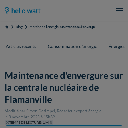
Blog
Marché de l'énergie
Maintenance d'envergure sur la centrale nuclé
Accueil
Articles récents
Consommation d'énergie
Énergies 
Maintenance d'envergure sur
la centrale nucléaire de
Flamanville
Modifié
par Simon Desimpel, Rédacteur expert énergie
le 3 novembre 2025 à 15h39
TEMPS DE LECTURE : 1 MIN