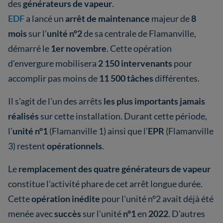
des
générateurs de vapeur
.
EDF
a lancé un
arrêt de maintenance
majeur de
8
mois
sur l'
unité n°2
de sa centrale de Flamanville,
démarré le
1er novembre
. Cette opération
d'envergure mobilisera
2 150 intervenants
pour
accomplir pas moins de
11 500 tâches
différentes.
Il s'agit de l'un des arrêts
les plus importants jamais
réalisés
sur cette installation. Durant cette période,
l’
unité n°1
(Flamanville 1) ainsi que l’
EPR
(Flamanville
3) restent
opérationnels
.
Le
remplacement des quatre générateurs de vapeur
constitue l'activité phare de cet arrêt longue durée.
Cette
opération inédite
pour l'unité n°2 avait déjà été
menée avec
succès
sur l'unité
n°1
en
2022
. D'autres