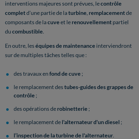
interventions majeures sont prévues, le
contrôle
complet
d'une partie de la
turbine
,
remplacement
de
composants de la
cuve
et le
renouvellement
partiel
du
combustible
.
En outre, les
équipes de maintenance
interviendront
sur de multiples tâches telles que :
des travaux en
fond de cuve
;
le remplacement des
tubes-guides des grappes de
contrôle
;
des opérations de
robinetterie
;
le remplacement de
l'alternateur d'un diesel
;
l’inspection de la turbine de l'alternateur
.