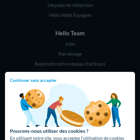
L'équipe de rédaction
Hello Watt Espagne
Hello Team
Jobs
Parrainage
Rejoindre notre réseau d'artisans
Continuer sans accepter
Hello !
09 75 18 60 60
(8h-21h)
75018 Paris
Pouvons-nous utiliser des cookies ?
En utilisant notre site, vous acceptez l’utilisation de cookies