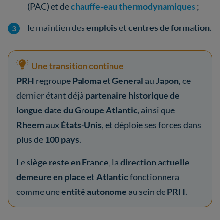
(PAC) et de
chauffe-eau thermodynamiques
;
le maintien des
emplois
et
centres de formation
.
Une transition continue
PRH
regroupe
Paloma
et
General
au
Japon
, ce
dernier étant déjà
partenaire historique de
longue date du Groupe Atlantic
, ainsi que
Rheem
aux
États-Unis
, et déploie ses forces dans
plus de
100 pays
.
Le
siège reste en France
, la
direction actuelle
demeure en place
et
Atlantic
fonctionnera
comme une
entité autonome
au sein de
PRH
.