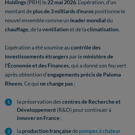
Holdings
(PRH) le
22 mai 2026
. L'opération, d'un
montant de
plus de 3 milliards d'euros
positionne le
nouvel ensemble comme un
leader mondial
du
chauffage
, de la
ventilation
et de la
climatisation
.
L'opération a été soumise au
contrôle des
investissements étrangers
par le
ministère de
l'Économie et des Finances
, qui a donné son feu vert
après obtention d'
engagements précis de Paloma
Rheem
. Ce qui
ne change pas
:
la préservation des
centres de Recherche et
Développement
(R&D) pour continuer à
innover en France
;
la
production
française
de
pompes à chaleur