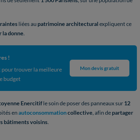
soins de seulement
1 500 Parisiens
, sur une population de
raintes
liées au
patrimoine architectural
expliquent ce
 la donne
.
es !
Mon devis gratuit
pour trouver la meilleure
re budget
toyenne Enercitif
le soin de poser des panneaux sur
12
loités en
autoconsommation
collective
, afin de
partager
s bâtiments voisins
.