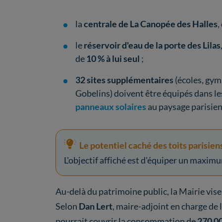
la
centrale de La Canopée des Halles
,
le
réservoir d'eau de la porte des Lilas
de
10 % à lui seul
;
32 sites supplémentaires
(écoles, gym
Gobelins) doivent être équipés dans l
panneaux solaires
au paysage parisien
Le potentiel caché des toits parisien
L'objectif affiché est d'équiper un maxim
Au-delà du patrimoine public, la Mairie vise
Selon
Dan Lert
, maire-adjoint en charge de 
pourrait couvrir la consommation de
270 00