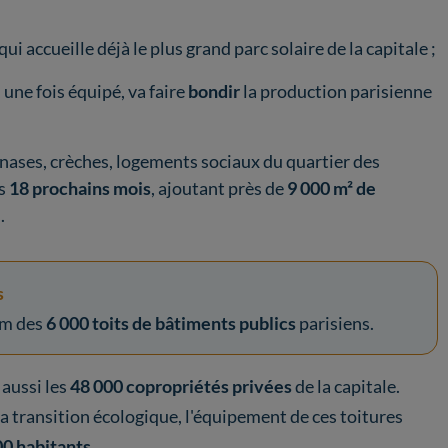
 qui accueille déjà le plus grand parc solaire de la capitale ;
, une fois équipé, va faire
bondir
la production parisienne
nases, crèches, logements sociaux du quartier des
es
18 prochains mois
, ajoutant près de
9 000 m² de
.
s
um des
6 000 toits de bâtiments publics
parisiens.
 aussi les
48 000 copropriétés privées
de la capitale.
la transition écologique, l'équipement de ces toitures
0 habitants
.