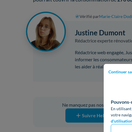
Vérifié par
Marie-Claire Dod
Justine Dumont
Rédactrice experte rénovati
Rédactrice web engagée, Just
informer les consommateurs 
les aider à réaliser des écon
Continuer sa
Vous ave
Pouvons-no
Ne manquez pas nos prochaines pub
En utilisant
votre navig
Suivre Hello Watt sur G
d'utilisatio