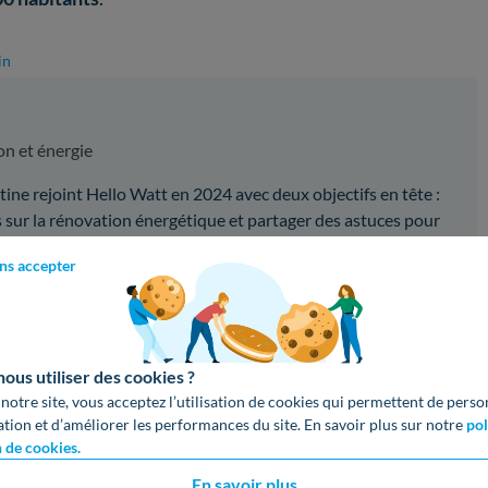
in
on et énergie
ine rejoint Hello Watt en 2024 avec deux objectifs en tête :
sur la rénovation énergétique et partager des astuces pour
omies.
ns accepter
z aimé cet article ?
us utiliser des cookies ?
lications !
Partagez cet article sur vos réseaux :
 notre site, vous acceptez l’utilisation de cookies qui permettent de perso
ation et d’améliorer les performances du site. En savoir plus sur notre
pol
oogle
Copier le lien
n de cookies.
En savoir plus