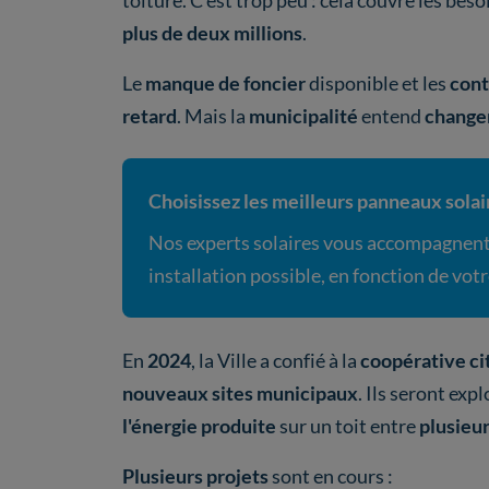
toiture. C’est trop peu : cela couvre les be
plus de deux millions
.
Le
manque de foncier
disponible et les
cont
retard
. Mais la
municipalité
entend
changer
Choisissez les meilleurs panneaux solair
Nos experts solaires vous accompagnent 
installation possible, en fonction de vot
En
2024
, la Ville a confié à la
coopérative ci
nouveaux sites municipaux
. Ils seront exp
l'énergie produite
sur un toit entre
plusieur
Plusieurs projets
sont en cours :