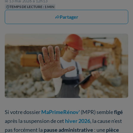
le 13 mai 2026 à 12h13
TEMPS DE LECTURE : 1 MIN
Partager
Si votre dossier
MaPrimeRénov'
(MPR) semble
figé
après la suspension de cet
hiver 2026
, la cause n'est
pas forcément la
pause administrative
: une
pièce