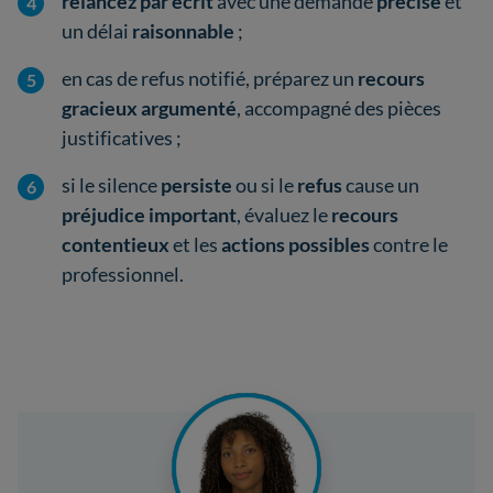
relancez par écrit
avec une demande
précise
et
un délai
raisonnable
;
en cas de refus notifié, préparez un
recours
gracieux argumenté
, accompagné des pièces
justificatives ;
si le silence
persiste
ou si le
refus
cause un
préjudice important
, évaluez le
recours
contentieux
et les
actions possibles
contre le
professionnel.