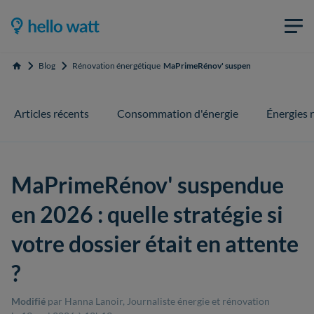
Blog
Rénovation énergétique
MaPrimeRénov' suspendue en 2026 : quelle 
Accueil
Articles récents
Consommation d'énergie
Énergies 
MaPrimeRénov' suspendue
en 2026 : quelle stratégie si
votre dossier était en attente
?
Modifié
par Hanna Lanoir, Journaliste énergie et rénovation