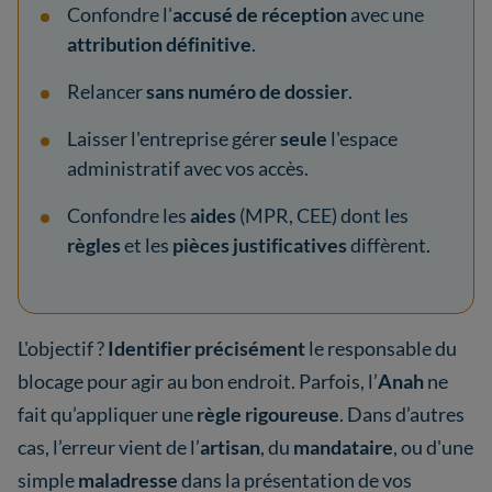
Confondre l'
accusé de réception
avec une
attribution définitive
.
Relancer
sans numéro de dossier
.
Laisser l'entreprise gérer
seule
l'espace
administratif avec vos accès.
Confondre les
aides
(MPR, CEE) dont les
règles
et les
pièces justificatives
diffèrent.
L'objectif ?
Identifier précisément
le responsable du
blocage pour agir au bon endroit. Parfois, l’
Anah
ne
fait qu’appliquer une
règle rigoureuse
. Dans d’autres
cas, l’erreur vient de l’
artisan
, du
mandataire
, ou d'une
simple
maladresse
dans la présentation de vos