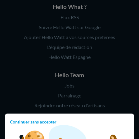
Hello What ?
Flux RSS
Suivre Hello Watt sur Google
Ajoutez Hello Watt à vos sources préférées
L'équipe de rédaction
Hello Watt Espagne
Hello Team
Jobs
Parrainage
Rejoindre notre réseau d'artisans
Continuer sans accepter
Hello !
09 75 18 60 60
(8h-21h)