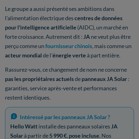
Le groupe a aussi présenté ses ambitions dans
l'alimentation électrique des
centres de données
pour l'intelligence artificielle
(AIDC), un marché en
forte croissance. Autrement dit :
JA
ne veut plus être
perçu comme un
fournisseur chinois
, mais comme un
acteur mondial
de l'
énergie verte
à part entière.
Rassurez-vous, ce changement de nom ne concerne
pas les propriétaires actuels
de
panneaux JA Solar
:
garanties, service après-vente et performances
restent identiques.
Intéressé par les panneaux JA Solar ?
Hello Watt
installe des panneaux solaires
JA
Solar
à partir de
5 990 €
,
pose incluse
. Nos