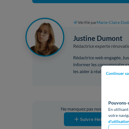
Vérifié par
Marie-Claire Dod
Justine Dumont
Rédactrice experte rénovati
Rédactrice web engagée, Just
informer les consommateurs 
les aider à réaliser des écon
Continuer sa
Vous ave
Pouvons-no
Ne manquez pas nos prochaines pub
En utilisant
votre navig
Suivre Hello Watt sur G
d'utilisatio