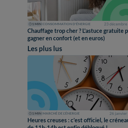
23 décembre
1 MIN
CONSOMMATION D'ÉNERGIE
Chauffage trop cher ? L'astuce gratuite 
gagner en confort (et en euros)
Les plus lus
26 janvier
1 MIN
MARCHÉ DE L'ÉNERGIE
Heures creuses : c’est officiel, le crénea
de 11h-14h est enfin débloqué !