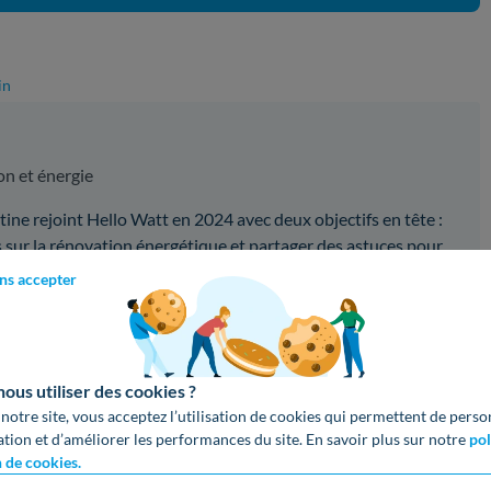
in
on et énergie
ine rejoint Hello Watt en 2024 avec deux objectifs en tête :
sur la rénovation énergétique et partager des astuces pour
omies.
ns accepter
z aimé cet article ?
us utiliser des cookies ?
lications !
Partagez cet article sur vos réseaux :
 notre site, vous acceptez l’utilisation de cookies qui permettent de perso
ation et d’améliorer les performances du site. En savoir plus sur notre
pol
oogle
Copier le lien
n de cookies.