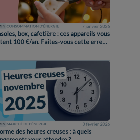
7 janvier 2026
MIN
CONSOMMATION D'ÉNERGIE
soles, box, cafetière : ces appareils vous
tent 100 €/an. Faites-vous cette erreur
3 février 2026
MIN
MARCHÉ DE L'ÉNERGIE
orme des heures creuses : à quels
ngements vous attendre ?