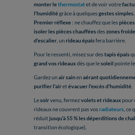
monter le
thermostat
et de voir votre
factu
l'humidité
grâce à quelques
gestes simples
Premier réflexe
: ne chauffez que les
pièces
isoler les pièces chauffées
des
zones froid
d'escalier
, un
rideau épais
fera barrière.
Pour le ressenti, misez sur des
tapis épais
q
grand vos rideaux
dès que le
soleil
pointe le
Gardez un
air sain
en
aérant quotidiennem
purifier l'air
et
évacuer l'excès d'humidité
.
Le
soir
venu, fermez
volets et rideaux
pour 
rideaux ne couvrent pas vos
radiateurs
, ce 
réduit
jusqu'à 55 % les déperditions de cha
transition écologique).