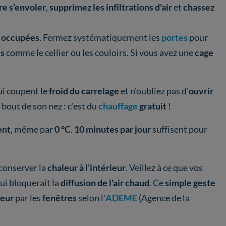
re s’envoler
,
supprimez les infiltrations d'air
et
chassez
.
 occupées
. Fermez systématiquement les
portes
pour
es
comme le cellier ou les couloirs. Si vous avez une
cage
ui coupent le
froid du carrelage
et n'oubliez pas d'
ouvrir
 bout de son nez : c'est du
chauffage
gratuit
!
ent
, même par
0 °C
.
10 minutes par jour
suffisent pour
conserver la
chaleur à l’intérieur
. Veillez à ce que vos
qui bloquerait la
diffusion de l'air chaud
. Ce
simple geste
leur
par les
fenêtres
selon l'
ADEME
(Agence de la