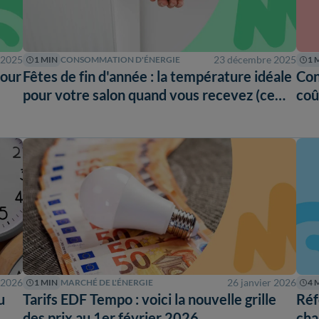
 2025
23 décembre 2025
1 MIN
CONSOMMATION D'ÉNERGIE
1 
pour
Fêtes de fin d'année : la température idéale
Con
pour votre salon quand vous recevez (ce
coû
n'est pas 21 °C !)
?
 2026
26 janvier 2026
1 MIN
MARCHÉ DE L'ÉNERGIE
4 
u
Tarifs EDF Tempo : voici la nouvelle grille
Réf
des prix au 1er février 2026
cha