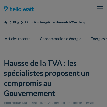
Blog
Rénovation énergétique
Hausse de la TVA : les spécialistes pro
Accueil
Articles récents
Consommation d'énergie
Énergies 
Hausse de la TVA : les
spécialistes proposent un
compromis au
Gouvernement
Modifié
par Madeleine Toumazet, Rédactrice experte énergie