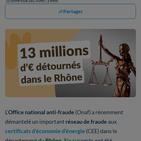
TEMPS DE LECTURE : 1 MIN
Partager
L'
Office national anti-fraude
(Onaf) a récemment
démantelé un important
réseau de fraude
aux
certificats d'économie d'énergie
(CEE) dans le
département du
Rhône
. Six suspects ont été