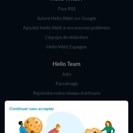
Flux RSS
Suivre Hello Watt sur Google
Ajoutez Hello Watt à vos sources préférées
L'équipe de rédaction
Hello Watt Espagne
Hello Team
Jobs
Parrainage
Rejoindre notre réseau d'artisans
Continuer sans accepter
Hello !
09 75 18 60 60
(8h-21h)
75018 Paris