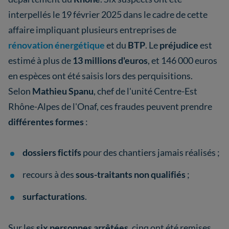
interpellés le 19 février 2025 dans le cadre de cette
affaire impliquant plusieurs entreprises de
rénovation énergétique
et du
BTP
. Le
préjudice
est
estimé à plus de
13 millions d'euros
, et 146 000 euros
en espèces ont été saisis lors des perquisitions.
Selon
Mathieu Spanu
, chef de l'unité Centre-Est
Rhône-Alpes de l'Onaf, ces fraudes peuvent prendre
différentes formes
:
dossiers fictifs
pour des chantiers jamais réalisés ;
recours à des
sous-traitants non qualifiés
;
surfacturations
.
Sur les
six personnes arrêtées
, cinq ont été remises