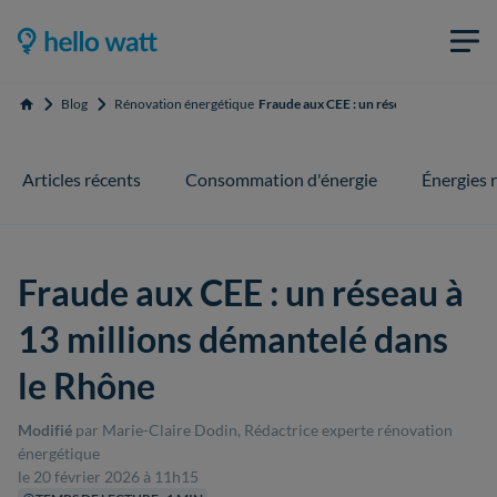
Blog
Rénovation énergétique
Fraude aux CEE : un réseau à 13 millions
Accueil
Articles récents
Consommation d'énergie
Énergies 
Fraude aux CEE : un réseau à
13 millions démantelé dans
le Rhône
Modifié
par Marie-Claire Dodin, Rédactrice experte rénovation
énergétique
le 20 février 2026 à 11h15