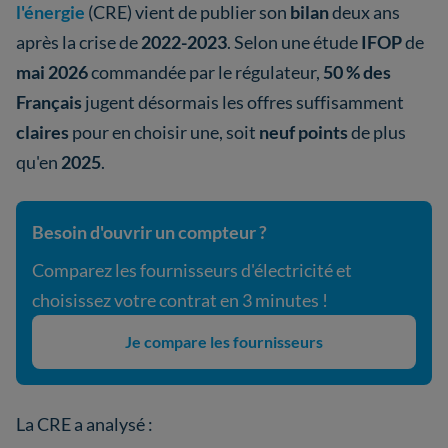
l'énergie
(CRE) vient de publier son
bilan
deux ans
après la crise de
2022-2023
. Selon une étude
IFOP
de
mai 2026
commandée par le régulateur,
50 % des
Français
jugent désormais les offres suffisamment
claires
pour en choisir une, soit
neuf points
de plus
qu'en
2025
.
Besoin d'ouvrir un compteur ?
Comparez les fournisseurs d'électricité et
choisissez votre contrat en 3 minutes !
Je compare les fournisseurs
La CRE a analysé :