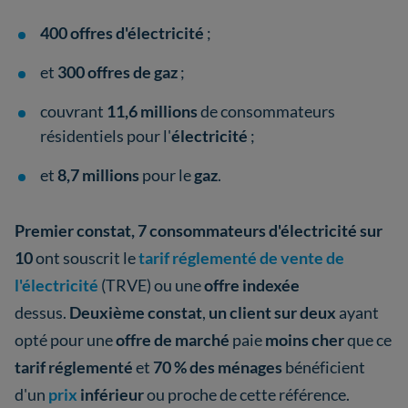
400 offres d'électricité
;
et
300 offres de gaz
;
couvrant
11,6 millions
de consommateurs
résidentiels pour l'
électricité
;
et
8,7 millions
pour le
gaz
.
Premier constat,
7 consommateurs d'électricité sur
10
ont souscrit le
tarif réglementé de vente de
l'électricité
(TRVE) ou une
offre indexée
dessus.
Deuxième constat
,
un client sur deux
ayant
opté pour une
offre de marché
paie
moins cher
que ce
tarif réglementé
et
70 % des ménages
bénéficient
d'un
prix
inférieur
ou proche de cette référence.