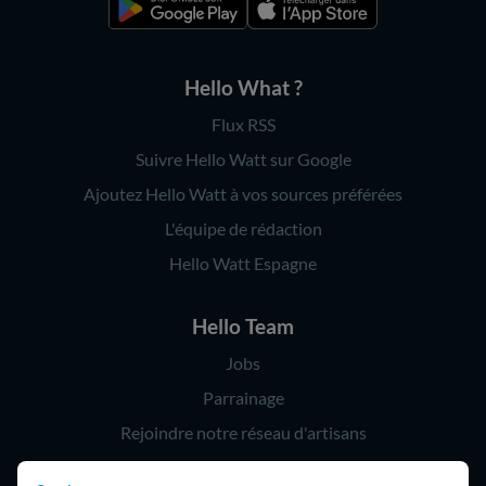
Hello What ?
Flux RSS
Suivre Hello Watt sur Google
Ajoutez Hello Watt à vos sources préférées
L'équipe de rédaction
Hello Watt Espagne
Hello Team
Jobs
Parrainage
Rejoindre notre réseau d'artisans