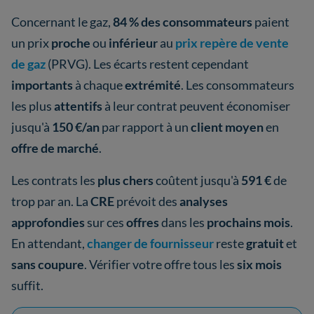
Concernant le gaz,
84 % des consommateurs
paient
un prix
proche
ou
inférieur
au
prix repère de vente
de gaz
(PRVG). Les écarts restent cependant
importants
à chaque
extrémité
. Les consommateurs
les plus
attentifs
à leur contrat peuvent économiser
jusqu'à
150 €/an
par rapport à un
client moyen
en
offre de marché
.
Les contrats les
plus chers
coûtent jusqu'à
591 €
de
trop par an. La
CRE
prévoit des
analyses
approfondies
sur ces
offres
dans les
prochains mois
.
En attendant,
changer de fournisseur
reste
gratuit
et
sans coupure
. Vérifier votre offre tous les
six mois
suffit.