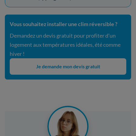
Vous souhaitez installer une clim réversible ?
Demandez un devis gratuit pour profiter d'un
logement aux températures idéales, été comme
hiver !
Je demande mon devis gratuit