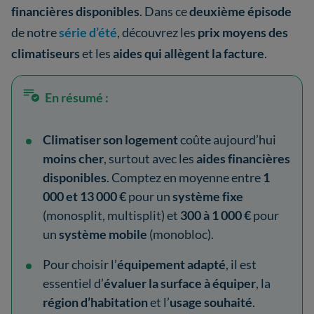
financières disponibles
. Dans ce
deuxième épisode
de notre
série d’été
, découvrez les
prix moyens des
climatiseurs
et les
aides qui allègent la facture
.
En résumé :
Climatiser son logement
coûte aujourd’hui
moins cher
, surtout avec les
aides financières
disponibles
. Comptez en moyenne entre
1
000 et 13 000 €
pour un
système fixe
(monosplit, multisplit) et
300 à 1 000 €
pour
un
système mobile
(monobloc).
Pour choisir l’
équipement
adapté
, il est
essentiel d’
évaluer la surface à équiper
, la
région d’habitation
et l’
usage souhaité
.