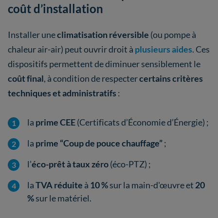
coût d’installation
Installer une
climatisation réversible
(ou pompe à
chaleur air-air) peut ouvrir droit à
plusieurs aides
. Ces
dispositifs permettent de diminuer sensiblement le
coût final
, à condition de respecter
certains critères
techniques et administratifs
:
la
prime CEE
(Certificats d’Économie d’Énergie) ;
la
prime “Coup de pouce chauffage”
;
l’
éco-prêt à taux zéro
(éco-PTZ) ;
la
TVA réduite
à
10 %
sur la main-d'œuvre et
20
%
sur le matériel.