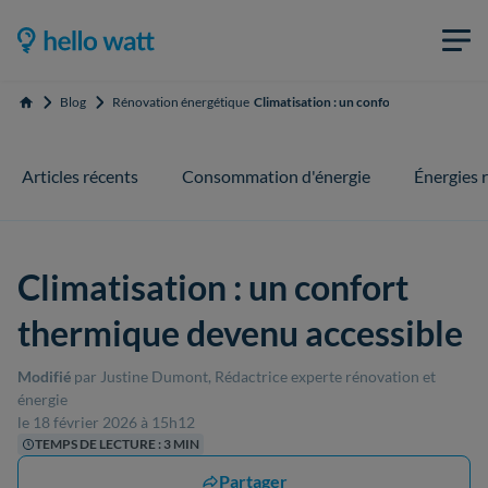
Blog
Rénovation énergétique
Climatisation : un confort thermique dev
Accueil
Articles récents
Consommation d'énergie
Énergies 
Climatisation : un confort
thermique devenu accessible
Modifié
par Justine Dumont, Rédactrice experte rénovation et
énergie
le 18 février 2026 à 15h12
TEMPS DE LECTURE : 3 MIN
Partager