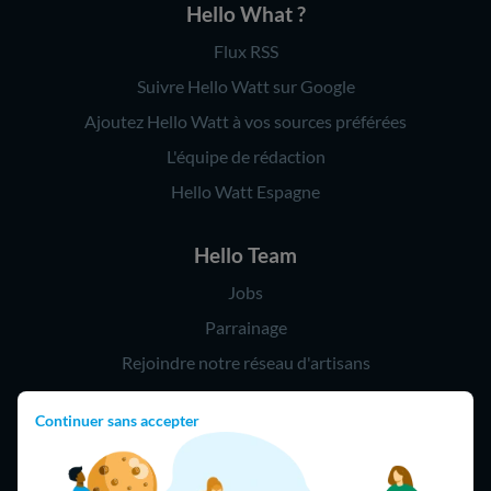
Hello What ?
Flux RSS
Suivre Hello Watt sur Google
Ajoutez Hello Watt à vos sources préférées
L'équipe de rédaction
Hello Watt Espagne
Hello Team
Jobs
Parrainage
Rejoindre notre réseau d'artisans
Continuer sans accepter
Hello !
09 75 18 60 60
(8h-21h)